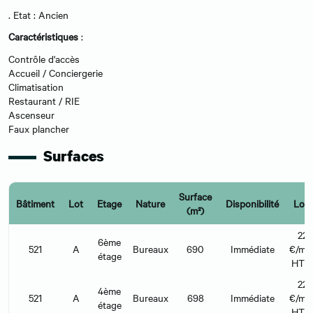
. Etat : Ancien
Caractéristiques
:
Contrôle d'accès
Accueil / Conciergerie
Climatisation
Restaurant / RIE
Ascenseur
Faux plancher
Surfaces
Surface
Bâtiment
Lot
Etage
Nature
Disponibilité
Loye
(m²)
22
6ème
521
A
Bureaux
690
Immédiate
€/m²/
étage
HT 
22
4ème
521
A
Bureaux
698
Immédiate
€/m²/
étage
HT 