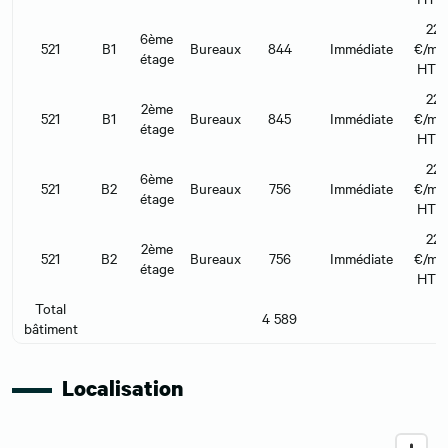
22
6ème
521
B1
Bureaux
844
Immédiate
€/m²/
étage
HT 
22
2ème
521
B1
Bureaux
845
Immédiate
€/m²/
étage
HT 
22
6ème
521
B2
Bureaux
756
Immédiate
€/m²/
étage
HT 
22
2ème
521
B2
Bureaux
756
Immédiate
€/m²/
étage
HT 
Total
4 589
bâtiment
Localisation