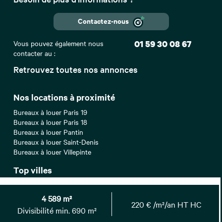
Contactez-nous
Vous pouvez également nous
01 59 30 08 67
contacter au :
Retrouvez toutes nos annonces
Nos locations à proximité
Bureaux à louer Paris 19
Bureaux à louer Paris 18
Bureaux à louer Pantin
Bureaux à louer Saint-Denis
Bureaux à louer Villepinte
Top villes
Location bureaux Paris
Location bureaux Lyon
4 589 m²
220 € /m²/an HT HC
Location bureaux Nice
Divisibilité min. 690 m²
Location bureaux Strasbourg