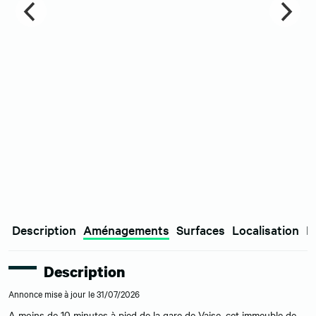
Description
Aménagements
Surfaces
Localisation
E
Description
Annonce mise à jour le 31/07/2026
A moins de 10 minutes à pied de la gare de Vaise, cet immeuble de