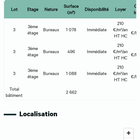
Surface
Ch
Lot
Etage
Nature
Disponibilité
Loyer
(m²)
loc
210
3ème
3
Bureaux
1 078
Immédiate
€/m²/an
étage
€/HT
HT HC
210
3ème
3
Bureaux
496
Immédiate
€/m²/an
étage
€/HT
HT HC
210
3ème
3
Bureaux
1 088
Immédiate
€/m²/an
étage
€/HT
HT HC
Total
2 662
bâtiment
Localisation