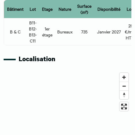
Surface
Bâtiment
Lot
Etage
Nature
Disponibilité
Loye
(m²)
B11-
28
B12-
1er
B & C
Bureaux
735
Janvier 2027
€/m²/
B13-
étage
HT 
C11
Localisation