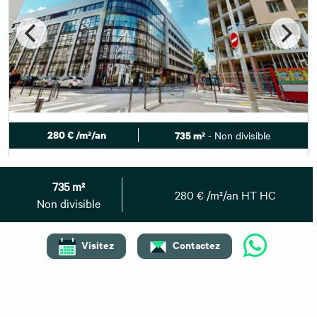
280 € /m²/an
- Non divisible
735 m²
Location bureau LYON 6ème (69006)
735 m²
Disponibilité : Janvier 2027
280 € /m²/an HT HC
Non divisible
Afficher le numéro
Envoyer un message
Visitez
Contactez
Besoin de plus d'informations ?