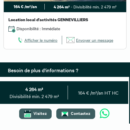
164 € /m²/an
- Divisibilité min. 2 479 m²
4 264 m²
Location local d'activités GENNEVILLIERS
Disponibilité : Immédiate
Afficher le numéro
Envoyer un message
Besoin de plus d'informations ?
Contactez-nous
4 264 m²
164 € /m²/an HT HC
Divisibilité min. 2 479 m²
Vous pouvez également nous
01 59 30 08 67
contacter au :
CBRE Gennevilliers - Immobilier Logistique
Visitez
Contactez
Secteur d'intervention : Gennevilliers, Colombes, Argenteuil,
Asnières, Villeneuve-la-Garenne
Contact direct :
01 59 30 08 67