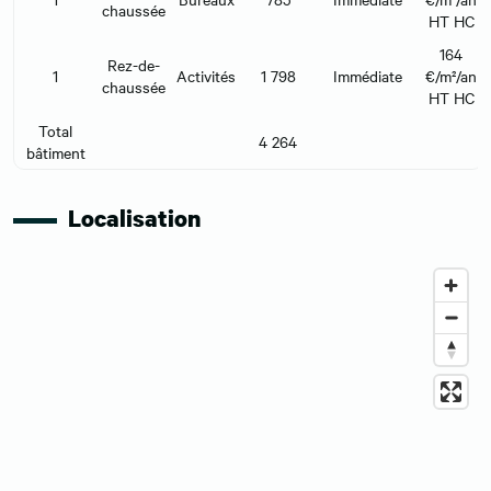
chaussée
HT HC
164
Rez-de-
1
Activités
1 798
Immédiate
€/m²/an
chaussée
HT HC
Total
4 264
bâtiment
Localisation