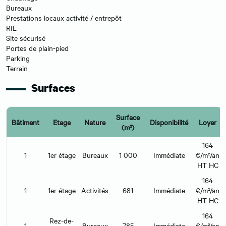
Bureaux
Prestations locaux activité / entrepôt
RIE
Site sécurisé
Portes de plain-pied
Parking
Terrain
Surfaces
Surface
Bâtiment
Etage
Nature
Disponibilité
Loyer
(m²)
164
1
1er étage
Bureaux
1 000
Immédiate
€/m²/an
HT HC
164
1
1er étage
Activités
681
Immédiate
€/m²/an
HT HC
164
Rez-de-
1
Bureaux
785
Immédiate
€/m²/an