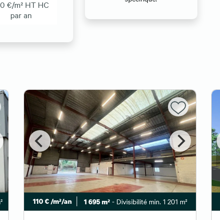
20 €/m² HT HC
par an
²
110 € /m²/an
- Divisibilité min. 1 201 m²
1 695 m²