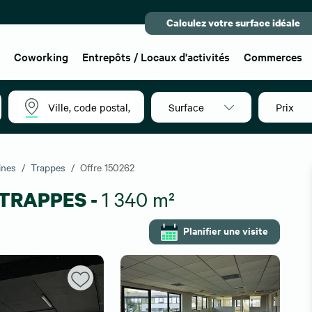
Calculez votre surface idéale
x
Coworking
Entrepôts / Locaux d'activités
Commerces
Surface
Prix
ines
Trappes
Offre 150262
s TRAPPES -
1 340 m²
Planifier une visite