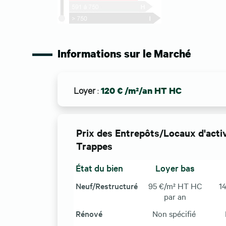
Informations sur le Marché
Loyer
:
120 € /m²/an HT HC
Prix des Entrepôts/Locaux d'activ
Trappes
État du bien
Loyer bas
Neuf/Restructuré
95 €/m² HT HC
1
par an
Rénové
Non spécifié