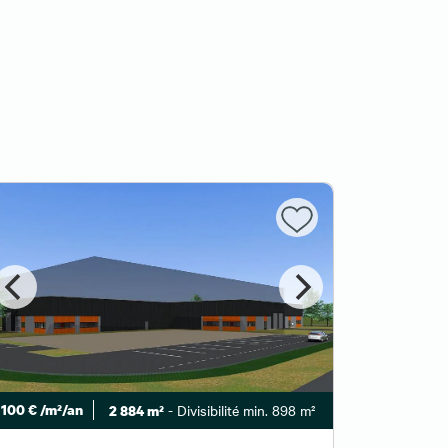
100 € /m²/an
- Divisibilité min. 898 m²
95 € /m²/
2 884 m²