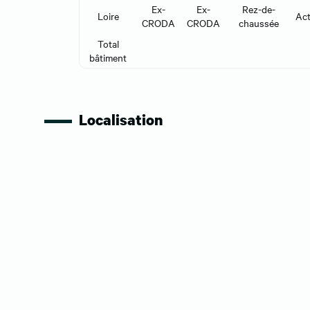
Ex-
Ex-
Rez-de-
Loire
Act
CRODA
CRODA
chaussée
Total
bâtiment
Localisation