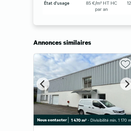
État d'usage
85 €/m² HT HC
1
par an
Annonces similaires
min. 1 336 m²
Nous contacter
- Divisibilité min. 1 170 m
1 470 m²