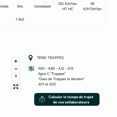
120 €/m²/an
39
ivités
344
Immédiate
HT HC
€/HT/m²/an
1 340
78190 TRAPPES
N10 - A86 - A12 - A13
ligne C "Trappes"
"Gare de Trappes la Verrière"
401 et 402
Calculer le temps de trajet
de vos collaborateurs