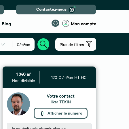
Contactez-nous
Blog
Mon compte
€/m²/an
Plus de filtres
1 340 m²
120 € /m²/an HT HC
Non divisible
Votre contact
Ilker TEKIN
Afficher le numéro