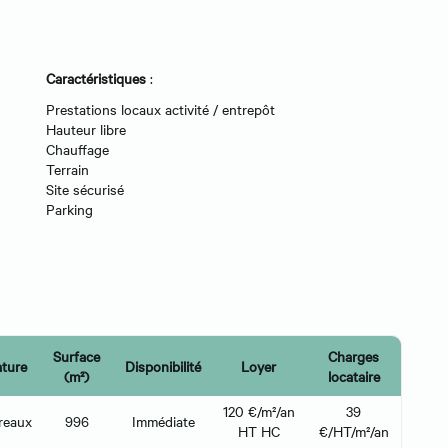
Caractéristiques
:
Prestations locaux activité / entrepôt
Hauteur libre
Chauffage
Terrain
Site sécurisé
Parking
Surface
Charges
ture
Disponibilité
Loyer
(m²)
locataire
120 €/m²/an
39
reaux
996
Immédiate
HT HC
€/HT/m²/an