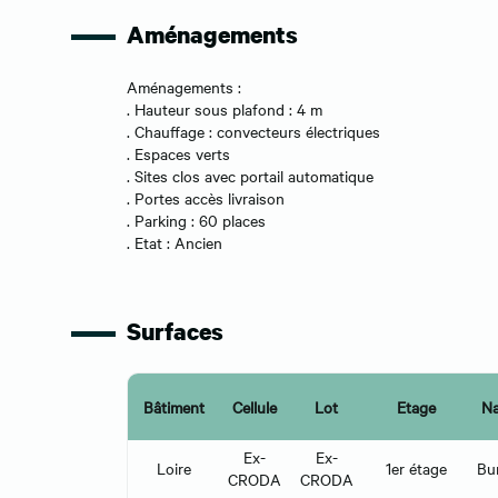
Aménagements
Aménagements :
. Hauteur sous plafond : 4 m
. Chauffage : convecteurs électriques
. Espaces verts
. Sites clos avec portail automatique
. Portes accès livraison
. Parking : 60 places
. Etat : Ancien
Surfaces
Bâtiment
Cellule
Lot
Etage
Na
Ex-
Ex-
Loire
1er étage
Bu
CRODA
CRODA