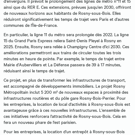
d'envergure. Il prévoit le prolongement des lignes de métro n°11 et 15
ainsi que du RER E. Ces extensions, prévues jusqu'en 2030, offriront
de nouveaux horizons aux habitants de Rosny-sous-Bois. Elles
réduiront significativement les temps de trajet vers Paris et d'autres
communes de l'Île-de-France.
En particulier, la ligne 11 du métro sera prolongée dès 2022. La ligne
15 du Grand Paris Express reliera Saint-Denis Pleyel à Rosny en
2025. Ensuite, Rosny sera reliée à Champigny Centre d'ici 2030. Ces
améliorations permettront aux trains de circuler toutes les trois
minutes en heure de pointe. Par exemple, le temps de trajet entre
Mairie d’Aubervilliers et La Défense passera de 39 à 17 minutes,
réduisant ainsi le temps de trajet.
Ce projet, en plus de transformer les infrastructures de transport,
est accompagné de développements immobiliers. Le projet Rosny
Métropolitain inclut 5 200 m² de nouveaux espaces à proximité des
infrastructures routières et du pôle gare Rosny-Bois-Perrier. Pour
les entreprises, la location de local d'activités à Rosny-sous-Bois est
avantageuse grâce à ces nouvelles infrastructures. L'ensemble de
ces initiatives renforcera l'attractivité de Rosny-sous-Bois. Cela en
fera un nouveau phare de l'est parisien.
Pour les entreprises, la location d'un entrepôt à Rosny-sous-Bois