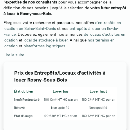
l’
expertise de nos consultants
pour vous accompagner de la
définition de vos besoins jusqu’à la sélection de
votre futur entrepôt
à louer à
Rosny-sous-Bois
.
Elargissez votre recherche et parcourez nos offres
d'entrepôts en
location en Seine-Saint-Denis
et nos
entrepôts à louer en Ile-de-
France
. Découvrez également nos annonces
de locaux d'activités en
location
et
local de stockage à louer
. Ainsi que
nos terrains en
location
et
plateformes logistiques
.
Lire la suite
Prix des Entrepôts/Locaux d'activités à
louer Rosny-Sous-Bois
État du bien
Loyer bas
Loyer haut
Neuf/Restructuré
100 €/m² HT HC par an
180 €/m² HT HC par an
Rénové
Non spécifié
Non spécifié
État d'usage
90 €/m² HT HC par an
180 €/m² HT HC par an