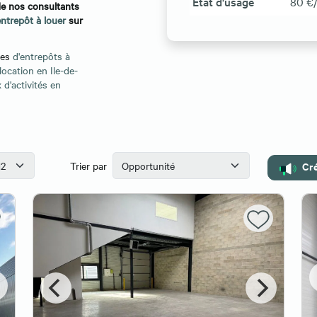
État d'usage
80 €
de nos consultants
entrepôt à louer
sur
res
d'entrepôts à
location en Ile-de-
 d'activités en
Cré
Trier par