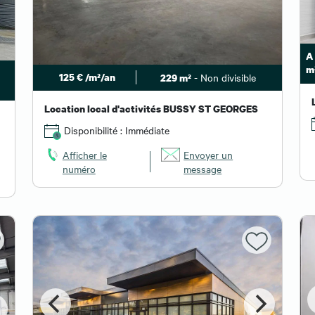
A 
m
125 € /m²/an
- Non divisible
229 m²
Location local d'activités BUSSY ST GEORGES
Disponibilité : Immédiate
Afficher le
Envoyer un
numéro
message