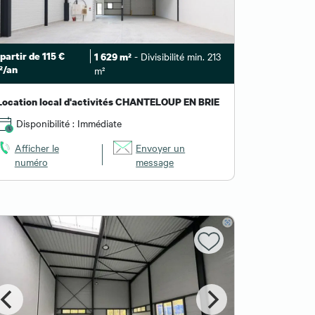
partir de 115 €
- Divisibilité min. 213
1 629 m²
²/an
m²
Location local d'activités CHANTELOUP EN BRIE
Disponibilité : Immédiate
Afficher le
Envoyer un
numéro
message