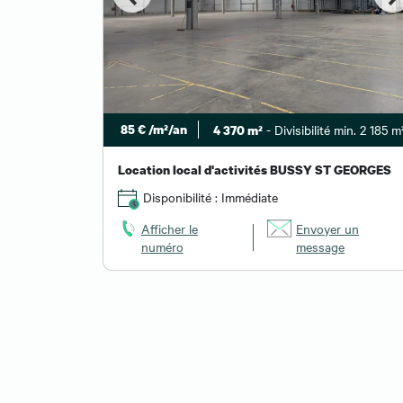
85 € /m²/an
- Divisibilité min. 2 185 m
4 370 m²
Location local d'activités BUSSY ST GEORGES
Disponibilité : Immédiate
Afficher le
Envoyer un
numéro
message