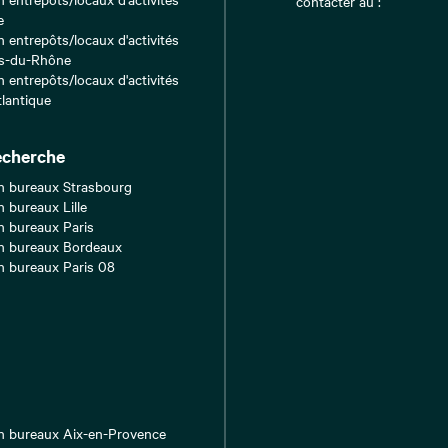
contacter au :
e
n entrepôts/locaux d'activités
s-du-Rhône
n entrepôts/locaux d'activités
tlantique
echerche
n bureaux Strasbourg
n bureaux Lille
n bureaux Paris
n bureaux Bordeaux
n bureaux Paris 08
n bureaux Aix-en-Provence