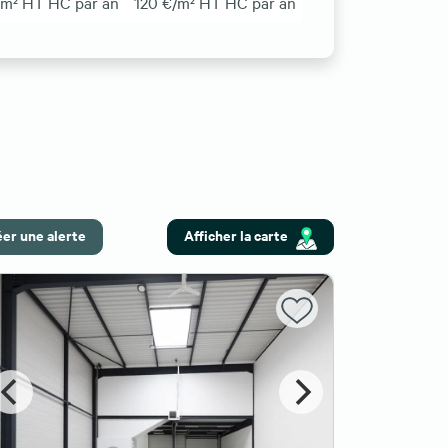
/m² HT HC par an
120 €/m² HT HC par an
er une alerte
Afficher la carte