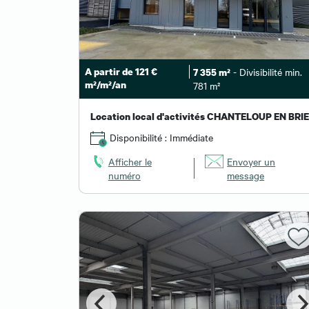
A partir de 121 €
- Divisibilité min.
7 355 m²
m²/m²/an
781 m²
Location local d'activités CHANTELOUP EN BRIE
Disponibilité : Immédiate
Afficher le
Envoyer un
numéro
message