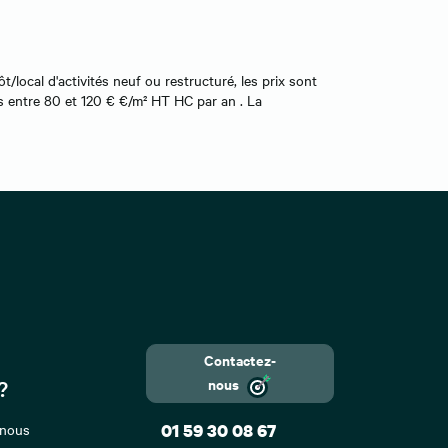
/local d'activités neuf ou restructuré, les prix sont
s entre 80 et 120 € €/m² HT HC par an . La
Contactez-
nous
?
 nous
01 59 30 08 67