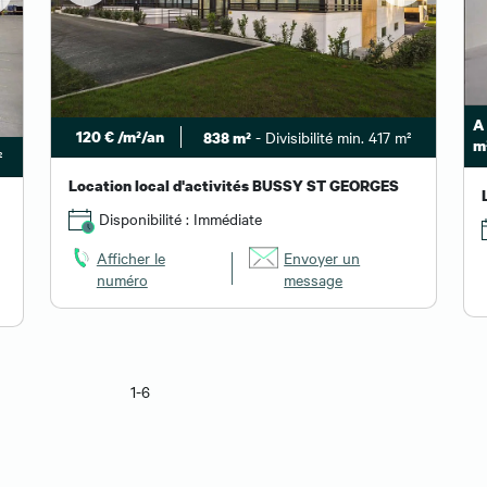
A 
120 € /m²/an
- Divisibilité min. 417 m²
838 m²
m
²
Location local d'activités BUSSY ST GEORGES
Disponibilité : Immédiate
Afficher le
Envoyer un
numéro
message
1-6