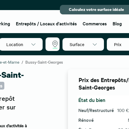
Calculez votre surface idéale
rking
Entrepôts / Locaux d'activités
Commerces
Blog
Location
Surface
Prix
77600
e-et-Marne
Bussy-Saint-Georges
-Saint-
Prix des Entrepôts/
s
Saint-Georges
trepôt
État du bien
er sur
Neuf/Restructuré
100 €
Rénové
ux d'activités à