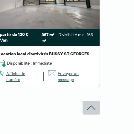
partir de 130 €
- Divisibilité min. 166
387 m²
²/an
m²
Location local d'activités BUSSY ST GEORGES
Disponibilité : Immédiate
Afficher le
Envoyer un
numéro
message