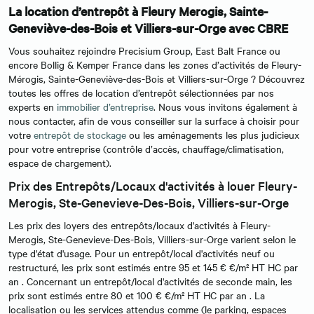
La location d’entrepôt à Fleury Merogis, Sainte-
Geneviève-des-Bois et Villiers-sur-Orge avec CBRE
Vous souhaitez rejoindre Precisium Group, East Balt France ou
encore Bollig & Kemper France dans les zones d’activités de Fleury-
Mérogis, Sainte-Geneviève-des-Bois et Villiers-sur-Orge ? Découvrez
toutes les offres de location d’entrepôt sélectionnées par nos
experts en
immobilier d’entreprise
. Nous vous invitons également à
nous contacter, afin de vous conseiller sur la surface à choisir pour
votre
entrepôt de stockage
ou les aménagements les plus judicieux
pour votre entreprise (contrôle d’accès, chauffage/climatisation,
espace de chargement).
Prix des Entrepôts/Locaux d'activités à louer Fleury-
Merogis, Ste-Genevieve-Des-Bois, Villiers-sur-Orge
Les prix des loyers des entrepôts/locaux d'activités à Fleury-
Merogis, Ste-Genevieve-Des-Bois, Villiers-sur-Orge varient selon le
type d'état d'usage. Pour un entrepôt/local d'activités neuf ou
restructuré, les prix sont estimés entre 95 et 145 € €/m² HT HC par
an . Concernant un entrepôt/local d'activités de seconde main, les
prix sont estimés entre 80 et 100 € €/m² HT HC par an . La
localisation ou les services attendus comme (le parking, espaces