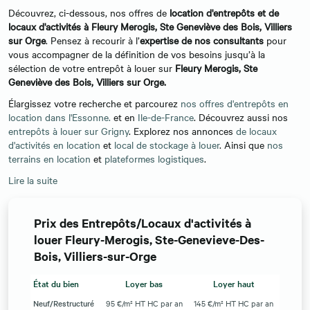
Découvrez, ci-dessous, nos offres de
location d'entrepôts et de
locaux d'activités à
Fleury Merogis, Ste Geneviève des Bois, Villiers
sur Orge
. Pensez à recourir à l’
expertise de nos consultants
pour
vous accompagner de la définition de vos besoins jusqu’à la
sélection de votre entrepôt à louer sur
Fleury Merogis, Ste
Geneviève des Bois, Villiers sur Orge.
Élargissez votre recherche et parcourez
nos offres d'entrepôts en
location dans l'Essonne.
et en
Ile-de-France
. Découvrez aussi nos
entrepôts à louer sur Grigny
. Explorez nos annonces
de locaux
d'activités en location
et
local de stockage à louer
. Ainsi que
nos
terrains en location
et
plateformes logistiques
.
Lire la suite
Prix des Entrepôts/Locaux d'activités à
louer Fleury-Merogis, Ste-Genevieve-Des-
Bois, Villiers-sur-Orge
État du bien
Loyer bas
Loyer haut
Neuf/Restructuré
95 €/m² HT HC par an
145 €/m² HT HC par an