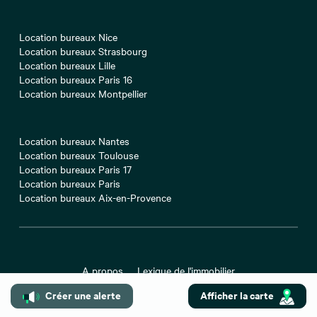
Location bureaux Nice
Location bureaux Strasbourg
Location bureaux Lille
Location bureaux Paris 16
Location bureaux Montpellier
Location bureaux Nantes
Location bureaux Toulouse
Location bureaux Paris 17
Location bureaux Paris
Location bureaux Aix-en-Provence
A propos
Lexique de l'immobilier
Barèmes de nos honoraires
Mentions légales
Créer une alerte
Afficher la carte
Déclaration d’accessibilité
Cookies
Confidentialité
Contact
Préférences des cookies