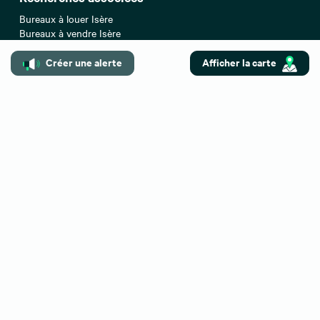
Bureaux à louer Isère
Bureaux à vendre Isère
Entrepôts/Locaux d'activités à louer Isère
Créer une alerte
Afficher la carte
Locaux commerciaux à louer Isère
Locaux commerciaux à vendre Isère
Locaux commerciaux à céder Isère
Top recherche
Location bureaux Strasbourg
Location bureaux Toulouse
Location bureaux Montpellier
Location bureaux Marseille
Location bureaux Paris
Location bureaux Lille
Location bureaux Lyon
Location bureaux Paris 16
Location bureaux Bordeaux
Location bureaux Paris 08