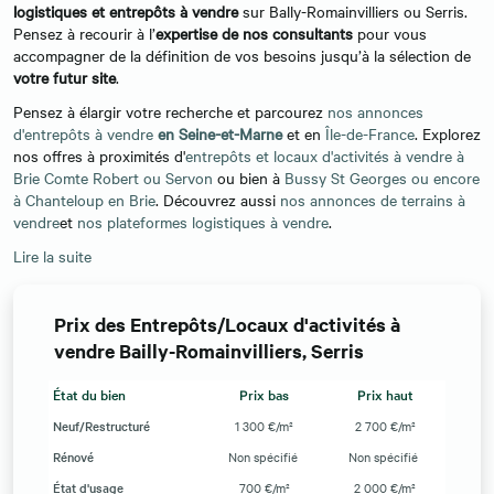
logistiques et entrepôts à vendre
sur Bally-Romainvilliers ou Serris.
Pensez à recourir à l’
expertise de nos consultants
pour vous
accompagner de la définition de vos besoins jusqu’à la sélection de
votre futur site
.
Pensez à élargir votre recherche et parcourez
nos annonces
d'entrepôts à vendre
en Seine-et-Marne
et en
Île-de-France
. Explorez
nos offres à proximités d'
entrepôts et locaux d'activités à vendre à
Brie Comte Robert ou Servon
ou bien à
Bussy St Georges ou encore
à Chanteloup en Brie
. Découvrez aussi
nos annonces de terrains à
vendre
et
nos plateformes logistiques à vendre
.
Lire la suite
Prix des Entrepôts/Locaux d'activités à
vendre Bailly-Romainvilliers, Serris
État du bien
Prix bas
Prix haut
Neuf/Restructuré
1 300 €/m²
2 700 €/m²
Rénové
Non spécifié
Non spécifié
État d'usage
700 €/m²
2 000 €/m²