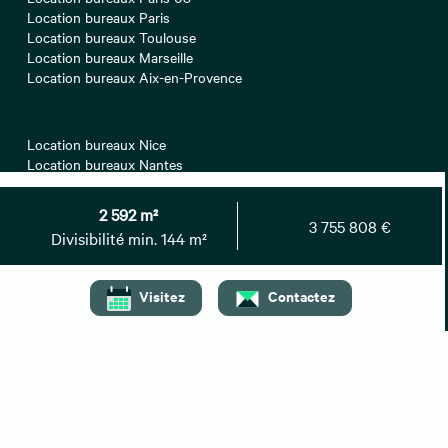
Location bureaux Paris
Location bureaux Toulouse
Location bureaux Marseille
Location bureaux Aix-en-Provence
Location bureaux Nice
Location bureaux Nantes
Location bureaux Paris 16
Location bureaux Lyon
2 592 m²
Location bureaux Strasbourg
3 755 808 €
Divisibilité min. 144 m²
Location bureaux Montpellier
Visitez
Contactez
Location bureaux Paris 17
Location bureaux Lille
Location bureaux Bordeaux
Location bureaux Paris 12