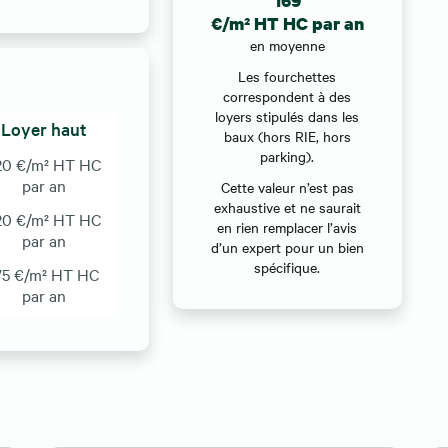
169
€/m² HT HC par an
en moyenne
Les fourchettes
correspondent à des
loyers stipulés dans les
Loyer haut
baux (hors RIE, hors
parking).
20 €/m² HT HC
par an
Cette valeur n’est pas
exhaustive et ne saurait
20 €/m² HT HC
en rien remplacer l’avis
par an
d’un expert pour un bien
spécifique.
75 €/m² HT HC
par an