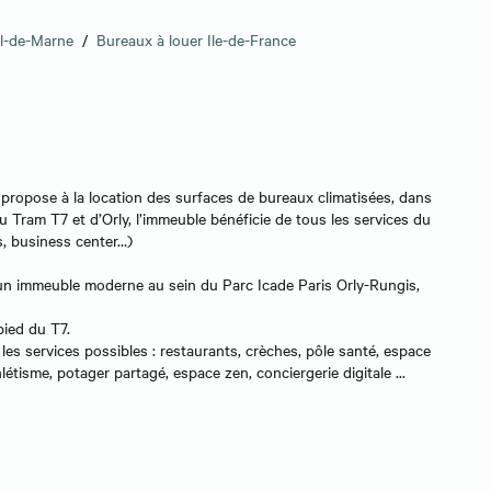
al-de-Marne
/
Bureaux à louer Ile-de-France
propose à la location des surfaces de bureaux climatisées, dans
u Tram T7 et d’Orly, l’immeuble bénéficie de tous les services du
ss, business center…)
 un immeuble moderne au sein du Parc Icade Paris Orly-Rungis,
pied du T7.
s les services possibles : restaurants, crèches, pôle santé, espace
létisme, potager partagé, espace zen, conciergerie digitale ...