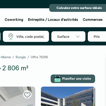
Calculez votre surface idéale
x
Coworking
Entrepôts / Locaux d'activités
Commerces
Surface
Prix
e-Marne
Rungis
Offre 76296
-
2 806 m²
Planifier une visite