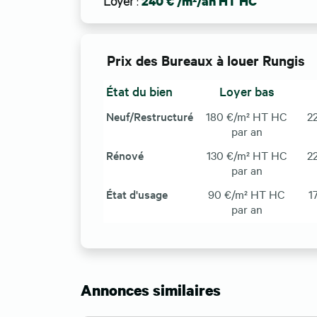
Loyer
:
240 € /m²/an HT HC
Prix des Bureaux à louer Rungis
État du bien
Loyer bas
Neuf/Restructuré
180 €/m² HT HC
2
par an
Rénové
130 €/m² HT HC
2
par an
État d'usage
90 €/m² HT HC
1
par an
Annonces similaires