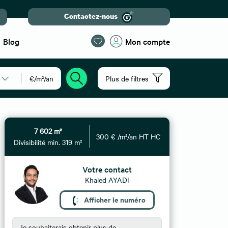
Contactez-nous
Blog
Mon compte
€/m²/an
Plus de filtres
7 602 m²
300 € /m²/an HT HC
Divisibilité min. 319 m²
Votre contact
Khaled AYADI
Afficher le numéro