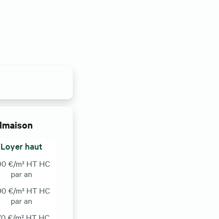
almaison
Loyer haut
00 €/m² HT HC
par an
90 €/m² HT HC
par an
70 €/m² HT HC