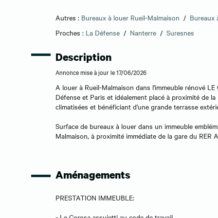
Autres :
Bureaux à louer Rueil-Malmaison
/
Bureaux 
Proches :
La Défense
/
Nanterre
/
Suresnes
Description
Annonce mise à jour le 17/06/2026
A louer à Rueil-Malmaison dans l'immeuble rénové LE
Défense et Paris et idéalement placé à proximité de l
climatisées et bénéficiant d'une grande terrasse extér
Surface de bureaux à louer dans un immeuble emblémati
Malmaison, à proximité immédiate de la gare du RER A "R
Aménagements
PRESTATION IMMEUBLE:
- Le Corosa assujetti au code de travail