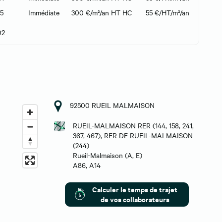
15
Immédiate
300 €/m²/an HT HC
55 €/HT/m²/an
02
92500 RUEIL MALMAISON
RUEIL-MALMAISON RER (144, 158, 241,
367, 467), RER DE RUEIL-MALMAISON
(244)
Rueil-Malmaison (A, E)
A86, A14
Calculer le temps de trajet
de vos collaborateurs