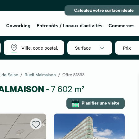
Calculez votre surface idéale
x
Coworking
Entrepôts / Locaux d'activités
Commerces
Surface
Prix
-de-Seine
Rueil-Malmaison
Offre 81893
MALMAISON -
7 602 m²
Planifier une visite