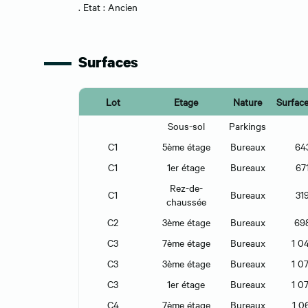
. Etat : Ancien
Surfaces
Lot
Etage
Nature
Surface
Sous-sol
Parkings
C1
5ème étage
Bureaux
64
C1
1er étage
Bureaux
67
Rez-de-
C1
Bureaux
31
chaussée
C2
3ème étage
Bureaux
69
C3
7ème étage
Bureaux
1 0
C3
3ème étage
Bureaux
1 0
C3
1er étage
Bureaux
1 0
C4
7ème étage
Bureaux
1 0