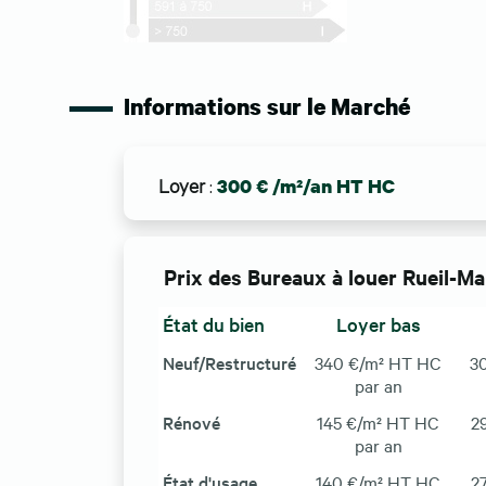
Informations sur le Marché
Loyer
:
300 € /m²/an HT HC
Prix des Bureaux à louer Rueil-M
État du bien
Loyer bas
Neuf/Restructuré
340 €/m² HT HC
3
par an
Rénové
145 €/m² HT HC
2
par an
État d'usage
140 €/m² HT HC
2