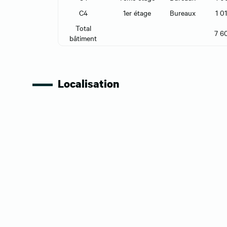
C4
1er étage
Bureaux
1 0
Total
7 6
bâtiment
Localisation