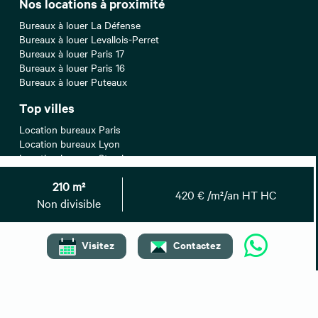
Nos locations à proximité
Bureaux à louer La Défense
Bureaux à louer Levallois-Perret
Bureaux à louer Paris 17
Bureaux à louer Paris 16
Bureaux à louer Puteaux
Top villes
Location bureaux Paris
Location bureaux Lyon
Location bureaux Strasbourg
Location bureaux Nice
210 m²
Location bureaux Bordeaux
420 € /m²/an HT HC
Non divisible
Recherches associées
Bureaux à vendre Hauts-de-Seine
Visitez
Contactez
Entrepôts/Locaux d'activités à louer Hauts-de-Seine
Entrepôts/Locaux d'activités à vendre Hauts-de-Seine
Locaux commerciaux à louer Hauts-de-Seine
Locaux commerciaux à vendre Hauts-de-Seine
Locaux commerciaux à céder Hauts-de-Seine