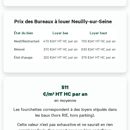
Prix des Bureaux à louer Neuilly-sur-Seine
État du bien
Loyer bas
Loyer haut
Neuf/Restructuré
470 €/m² HT HC par an
700 €/m² HT HC par an
Rénové
370 €/m² HT HC par an
630 €/m² HT HC par an
État d'usage
320 €/m² HT HC par an
575 €/m² HT HC par an
511
€/m² HT HC par an
en moyenne
Les fourchettes correspondent à des loyers stipulés dans
les baux (hors RIE, hors parking).
Cette valeur n’est pas exhaustive et ne saurait en rien
remplacer l’avis d’un expert pour un bien spécifique.