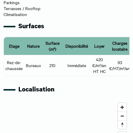
Parkings
Terrasses / Rooftop
Climatisation
Surfaces
Surface
Charges
Etage
Nature
Disponibilité
Loyer
(m²)
locataire
420
Rez-de-
93
Bureaux
210
Immédiate
€/m²/an
chaussée
€/HT/m²/an
HT HC
Localisation