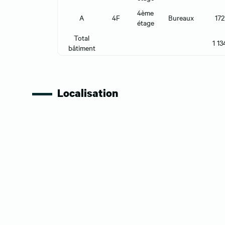
4ème
A
4F
Bureaux
172
étage
Total
1 13
bâtiment
Localisation