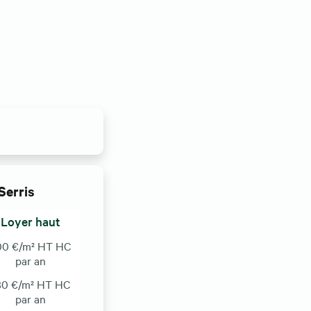
Serris
Loyer haut
00 €/m² HT HC
par an
80 €/m² HT HC
par an