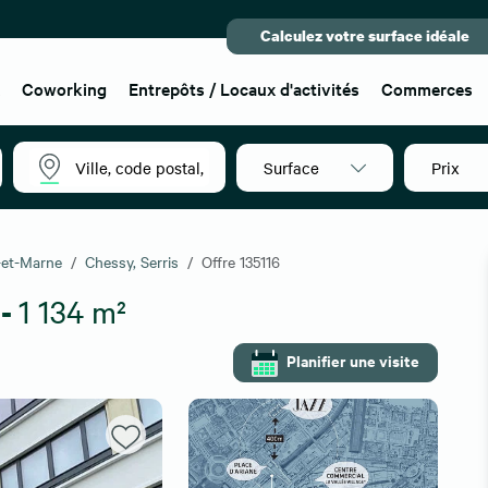
Calculez votre surface idéale
x
Coworking
Entrepôts / Locaux d'activités
Commerces
Surface
Prix
-et-Marne
Chessy, Serris
Offre 135116
 -
1 134 m²
Planifier une visite