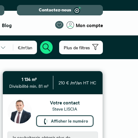
Contactez-nous
Blog
Mon compte
€/m²/an
Plus de filtres
1 134 m²
210 € /m²/an HT HC
Divisibilité min. 81 m²
Votre contact
Steve LISCIA
Afficher le numéro