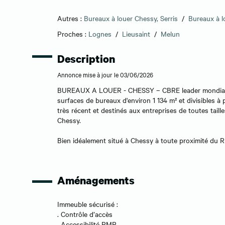
Autres :
Bureaux à louer Chessy, Serris
/
Bureaux à l
Proches :
Lognes
/
Lieusaint
/
Melun
Description
Annonce mise à jour le 03/06/2026
BUREAUX A LOUER - CHESSY – CBRE leader mondial en 
surfaces de bureaux d'environ 1 134 m² et divisibles à 
très récent et destinés aux entreprises de toutes taill
Chessy.
Bien idéalement situé à Chessy à toute proximité du R
Aménagements
Immeuble sécurisé :
. Contrôle d’accès
. Accessibilité PMR