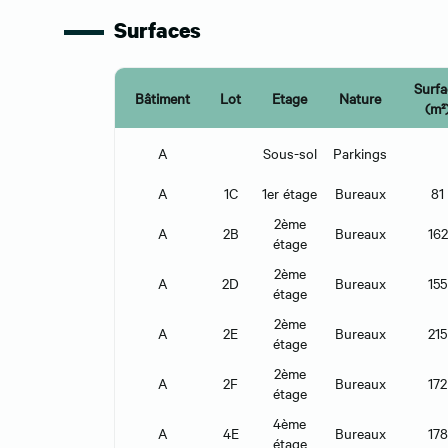
Surfaces
Surfa
Bâtiment
Lot
Etage
Nature
(m²
A
Sous-sol
Parkings
A
1C
1er étage
Bureaux
81
2ème
A
2B
Bureaux
162
étage
2ème
A
2D
Bureaux
155
étage
2ème
A
2E
Bureaux
215
étage
2ème
A
2F
Bureaux
172
étage
4ème
A
4E
Bureaux
178
étage