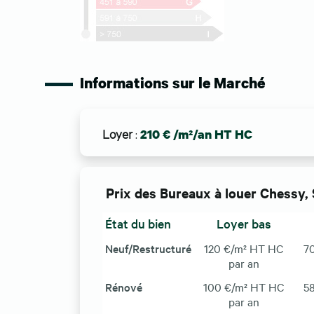
Informations sur le Marché
Loyer
:
210 € /m²/an HT HC
Prix des Bureaux à louer Chessy, 
État du bien
Loyer bas
Neuf/Restructuré
120 €/m² HT HC
7
par an
Rénové
100 €/m² HT HC
5
par an