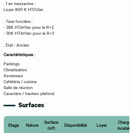
. 1 en mezzanine :
Loyer 800 € HT/U/an
. Taxe foncière :
- 28€ HT/m²/an pour le R+2
- 30€ HT/m²/an pour le R+3
. Etat : Ancien
Caractéristiques
:
Parkings
Climatisation
Ascenseur
Cafétéria / cuisine
Salle de réunion
Caractère / hauteur plafond
Surfaces
Surface
Charges
Etage
Nature
Disponibilité
Loyer
(m²)
locataire