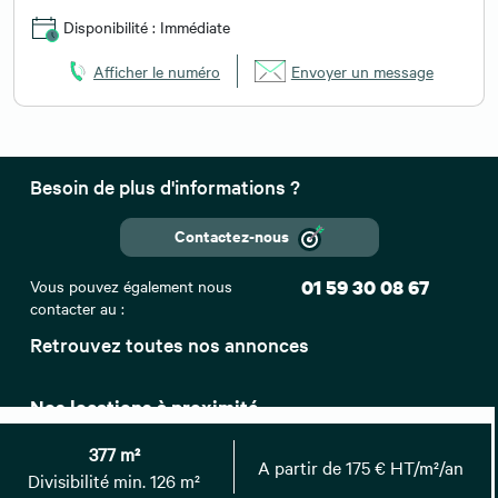
Disponibilité : Immédiate
Afficher le numéro
Envoyer un message
Besoin de plus d'informations ?
Contactez-nous
Vous pouvez également nous
01 59 30 08 67
contacter au :
Retrouvez toutes nos annonces
Nos locations à proximité
Bureaux à louer Villeneuve-d'Ascq
377 m²
Bureaux à louer Marcq-en-Baroeul
A partir de 175 € HT/m²/an
Divisibilité min. 126 m²
Bureaux à louer Hellemmes-Lille, Lezennes