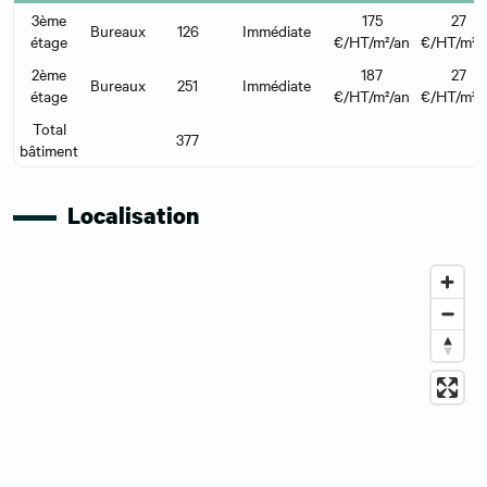
3ème
175
27
Bureaux
126
Immédiate
étage
€/HT/m²/an
€/HT/m²/
2ème
187
27
Bureaux
251
Immédiate
étage
€/HT/m²/an
€/HT/m²/
Total
377
bâtiment
Localisation