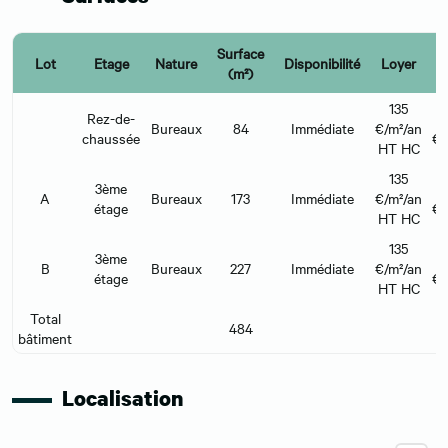
Surface
Lot
Etage
Nature
Disponibilité
Loyer
(m²)
l
135
Rez-de-
Bureaux
84
Immédiate
€/m²/an
chaussée
€/
HT HC
135
3ème
A
Bureaux
173
Immédiate
€/m²/an
étage
€/
HT HC
135
3ème
B
Bureaux
227
Immédiate
€/m²/an
étage
€/
HT HC
Total
484
bâtiment
Localisation