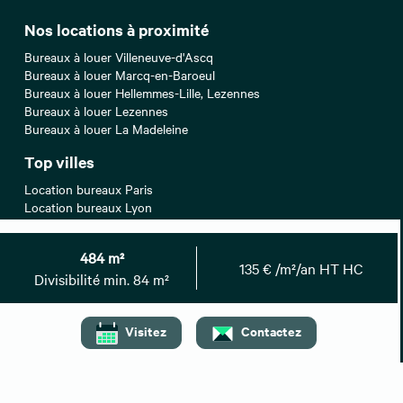
Nos locations à proximité
Bureaux à louer Villeneuve-d'Ascq
Bureaux à louer Marcq-en-Baroeul
Bureaux à louer Hellemmes-Lille, Lezennes
Bureaux à louer Lezennes
Bureaux à louer La Madeleine
Top villes
Location bureaux Paris
Location bureaux Lyon
Location bureaux Aix-en-Provence
Location bureaux Bordeaux
484 m²
Location bureaux Nantes
135 € /m²/an HT HC
Divisibilité min. 84 m²
Recherches associées
Bureaux à vendre Lille
Visitez
Contactez
Locaux commerciaux à louer Lille
Locaux commerciaux à vendre Lille
Locaux commerciaux à céder Lille
Entrepôts/Locaux d'activités à vendre Lille