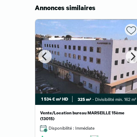
Annonces similaires
in. 159 m²
1 534 € m² HD
- Divisibilité min. 162 m²
325 m²
6ème
Vente/Location bureau MARSEILLE 15ème
(13015)
Disponibilité : Immédiate
 un