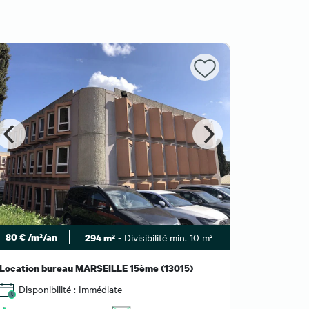
A partir de 
m²/an
80 € /m²/an
- Divisibilité min. 10 m²
294 m²
Location 
Dispon
Location bureau MARSEILLE 15ème (13015)
Disponibilité : Immédiate
Affiche
numér