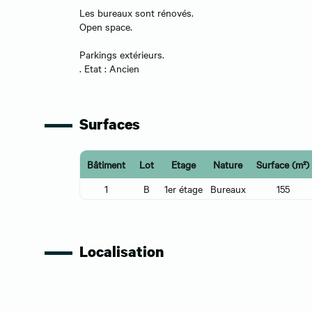
Les bureaux sont rénovés.
Open space.
Parkings extérieurs.
. Etat : Ancien
Surfaces
Bâtiment
Lot
Etage
Nature
Surface (m²)
1
B
1er étage
Bureaux
155
Localisation