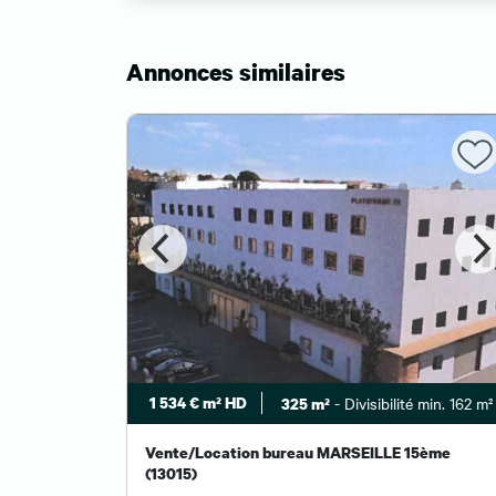
Annonces similaires
1 534 € m² HD
- Divisibilité min. 162 m²
325 m²
ivisible
Vente/Location bureau MARSEILLE 15ème
(13015)