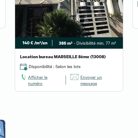
140 € /m²/an
- Divisibilité min. 77 m²
386 m²
Location bureau MARSEILLE 8ème (13008)
Disponibilité : Selon les lots
Afficher le
Envoyer un
numéro
message