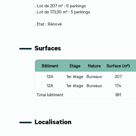
. Lot de 207 m² : 6 parkings
. Lot de 173,50 m² : 5 parkings
. Etat : Rénové
Surfaces
Bâtiment
Etage
Nature
Surface (m²)
12A
1er étage
Bureaux
207
12A
1er étage
Bureaux
174
Total bâtiment
381
Localisation