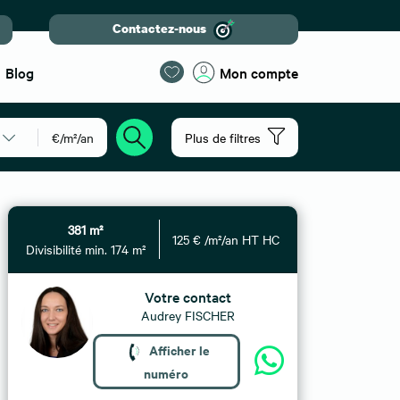
Contactez-nous
Blog
Mon compte
€/m²/an
Plus de filtres
381 m²
125 € /m²/an HT HC
Divisibilité min. 174 m²
Votre contact
Audrey FISCHER
Afficher le
numéro