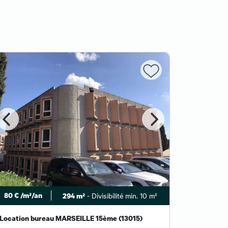
A partir de
m²/an
80 € /m²/an
- Divisibilité min. 10 m²
294 m²
Location
Dispon
Location bureau MARSEILLE 15ème (13015)