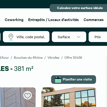
Calculez votre surface idéale
x
Coworking
Entrepôts / Locaux d'activités
Commerces
Surface
Prix
d'Azur
Bouches-du-Rhône
Vitrolles
Offre 50456
LES -
381 m²
Planifier une visite