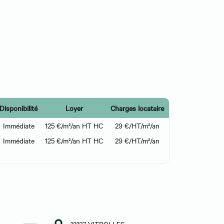
Disponibilité
Loyer
Charges locataire
Immédiate
125 €/m²/an HT HC
29 €/HT/m²/an
Immédiate
125 €/m²/an HT HC
29 €/HT/m²/an
13127 VITROLLES