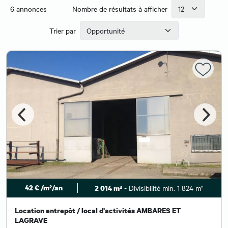
6
annonces
Nombre de résultats à afficher
Trier par
42 € /m²/an
- Divisibilité min. 1 824 m²
2 014 m²
Location entrepôt / local d'activités AMBARES ET
LAGRAVE