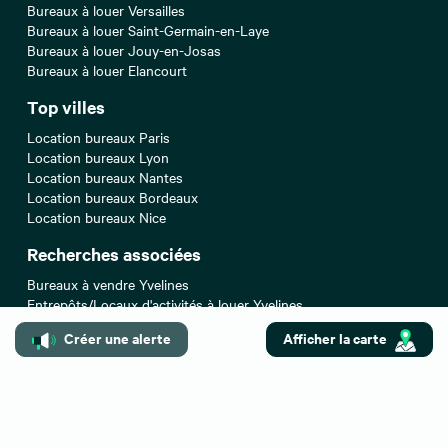
Bureaux à louer Versailles
Bureaux à louer Saint-Germain-en-Laye
Bureaux à louer Jouy-en-Josas
Bureaux à louer Elancourt
Top villes
Location bureaux Paris
Location bureaux Lyon
Location bureaux Nantes
Location bureaux Bordeaux
Location bureaux Nice
Recherches associées
Bureaux à vendre Yvelines
Entrepôts/Locaux d'activités à louer Yvelines
Entrepôts/Locaux d'activités à vendre Yvelines
Créer une alerte
Afficher la carte
Locaux commerciaux à louer Yvelines
Locaux commerciaux à vendre Yvelines
Locaux commerciaux à céder Yvelines