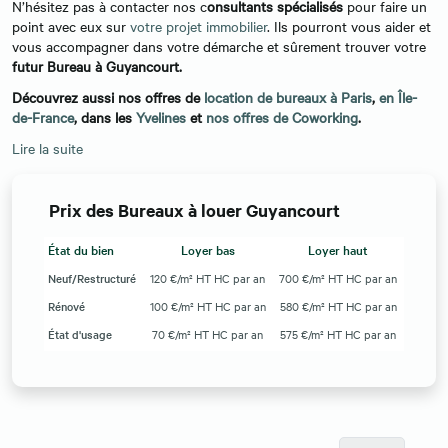
N’hésitez pas à contacter nos c
onsultants spécialisés
pour faire un
point avec eux sur
votre projet immobilier
. Ils pourront vous aider et
vous accompagner dans votre démarche et sûrement trouver votre
futur Bureau à Guyancourt.
Découvrez aussi nos offres de
location de bureaux à Paris
,
en Île-
de-France
, dans les
Yvelines
et
nos offres de Coworking
.
Lire la suite
Prix des Bureaux à louer Guyancourt
État du bien
Loyer bas
Loyer haut
Neuf/Restructuré
120 €/m² HT HC par an
700 €/m² HT HC par an
Rénové
100 €/m² HT HC par an
580 €/m² HT HC par an
État d'usage
70 €/m² HT HC par an
575 €/m² HT HC par an