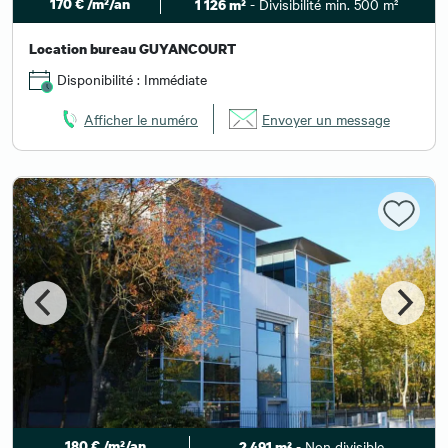
170 € /m²/an
- Divisibilité min. 500 m²
1 126 m²
Location bureau GUYANCOURT
Disponibilité : Immédiate
Afficher le numéro
Envoyer un message
180 € /m²/an
- Non divisible
2 491 m²