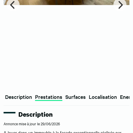
Description
Prestations
Surfaces
Localisation
Energ
Description
Annonce mise à jour le 29/06/2026
A louer dans un immeuble à la façade exceptionnelle réalisée par