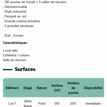
. 130 postes de travail + 5 salles de réunion
. Décloisonnable
. Style industriel
. Parquet au sol
. Grande cuisine privative
. 3 grandes terrasses
. Etat : Ancien
Caractéristiques
:
Local vélo
Cafétéria / cuisine
Salle de réunion
Surfaces
Nombre
Surface
Bâtiment
Etage
Nature
de
Disponibilité
(m²)
postes
2ème
Lot 1
Privé
510
200
Immédiate
étage