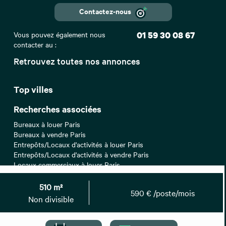
Contactez-nous
Vous pouvez également nous
01 59 30 08 67
contacter au :
Retrouvez toutes nos annonces
Top villes
Recherches associées
Bureaux à louer Paris
Bureaux à vendre Paris
Entrepôts/Locaux d'activités à louer Paris
Entrepôts/Locaux d'activités à vendre Paris
Locaux commerciaux à louer Paris
Locaux commerciaux à vendre Paris
Locaux commerciaux à céder Paris
510 m²
590 € /poste/mois
Non divisible
Top recherche
Location bureaux Bordeaux