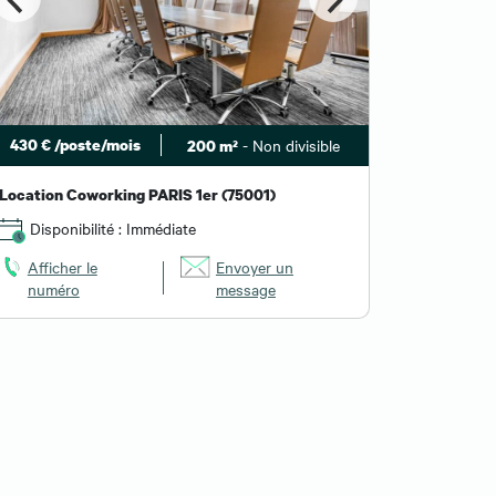
430 € /poste/mois
- Non divisible
200 m²
340 € /po
Location Coworking PARIS 1er (75001)
Location 
Disponibilité : Immédiate
Dispon
Afficher le
Envoyer un
Affiche
numéro
message
numér