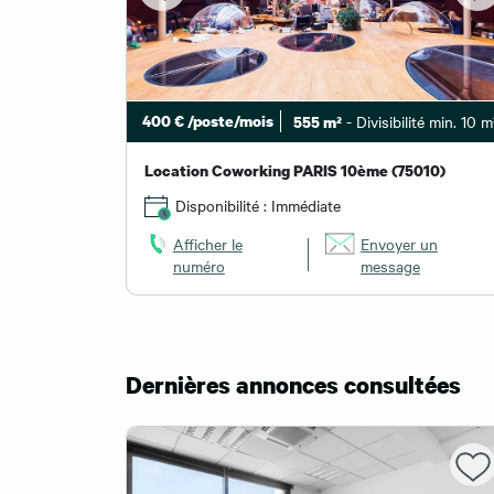
400 € /poste/mois
- Divisibilité min. 10 m
555 m²
té min. 10 m²
Location Coworking PARIS 10ème (75010)
16)
Disponibilité : Immédiate
Afficher le
Envoyer un
 un
numéro
message
Dernières annonces consultées