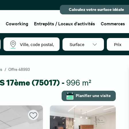
Calculez votre surface idéale
x
Coworking
Entrepôts / Locaux d'activités
Commerces
Surface
Prix
is
Offre 48993
S 17ème (75017) -
996 m²
Planifier une visite