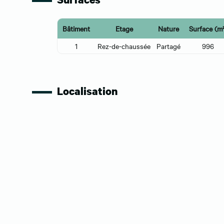
Bâtiment
Etage
Nature
Surface (m²
1
Rez-de-chaussée
Partagé
996
Localisation