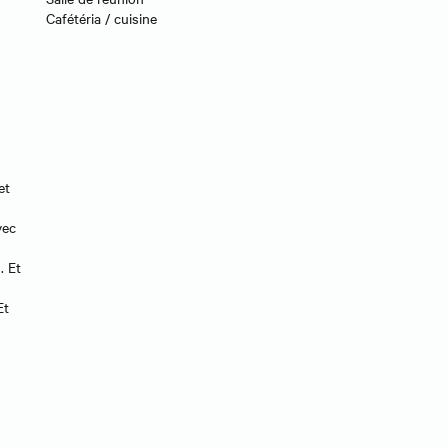
Cafétéria / cuisine
et
vec
. Et
Et