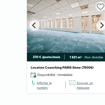
té min. 10 m²
370 € /poste/mois
- Non divisible
1 621 m²
16)
Location Coworking PARIS 6ème (75006)
Disponibilité : Immédiate
 un
Afficher le
Envoyer un
numéro
message