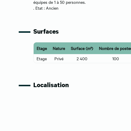
équipes de 1 à 50 personnes.
. Etat : Ancien
Surfaces
Etage
Nature
Surface (m²)
Nombre de poste
Etage
Privé
2 400
100
Localisation