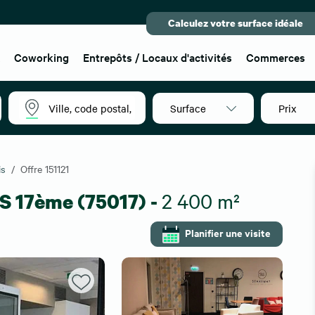
Calculez votre surface idéale
x
Coworking
Entrepôts / Locaux d'activités
Commerces
Surface
Prix
is
Offre 151121
S 17ème (75017) -
2 400 m²
Planifier une visite