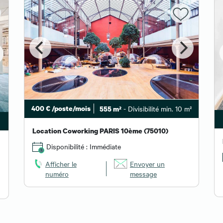
400 € /poste/mois
- Divisibilité min. 10 m²
555 m²
Location Coworking PARIS 10ème (75010)
Disponibilité : Immédiate
Afficher le
Envoyer un
numéro
message