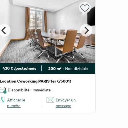
430 € /poste/mois
- Non divisible
200 m²
340 € /po
Location Coworking PARIS 1er (75001)
Location 
Disponibilité : Immédiate
Dispon
Afficher le
Envoyer un
Affiche
numéro
message
numér