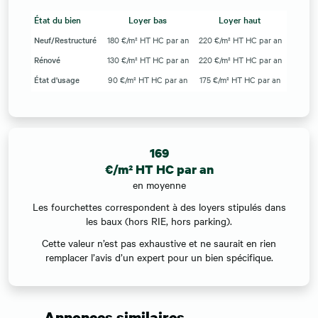
État du bien
Loyer bas
Loyer haut
Neuf/Restructuré
180 €/m² HT HC par an
220 €/m² HT HC par an
Rénové
130 €/m² HT HC par an
220 €/m² HT HC par an
État d'usage
90 €/m² HT HC par an
175 €/m² HT HC par an
169
€/m² HT HC par an
en moyenne
Les fourchettes correspondent à des loyers stipulés dans
les baux (hors RIE, hors parking).
Cette valeur n’est pas exhaustive et ne saurait en rien
remplacer l’avis d’un expert pour un bien spécifique.
Annonces similaires