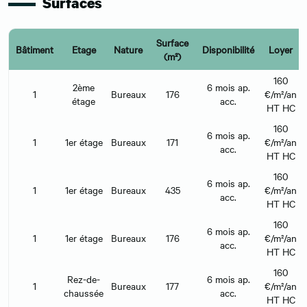
Surfaces
Surface
Bâtiment
Etage
Nature
Disponibilité
Loyer
(m²)
160
2ème
6 mois ap.
1
Bureaux
176
€/m²/an
étage
acc.
HT HC
160
6 mois ap.
1
1er étage
Bureaux
171
€/m²/an
acc.
HT HC
160
6 mois ap.
1
1er étage
Bureaux
435
€/m²/an
acc.
HT HC
160
6 mois ap.
1
1er étage
Bureaux
176
€/m²/an
acc.
HT HC
160
Rez-de-
6 mois ap.
1
Bureaux
177
€/m²/an
chaussée
acc.
HT HC