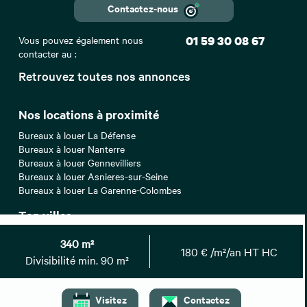
Contactez-nous
Vous pouvez également nous
01 59 30 08 67
contacter au :
Retrouvez toutes nos annonces
Nos locations à proximité
Bureaux à louer La Défense
Bureaux à louer Nanterre
Bureaux à louer Gennevilliers
Bureaux à louer Asnieres-sur-Seine
Bureaux à louer La Garenne-Colombes
Top villes
Location bureaux Paris
340 m²
Location bureaux Lyon
180 € /m²/an HT HC
Divisibilité min. 90 m²
Location bureaux Montpellier
Location bureaux Nice
Location bureaux Toulouse
Visitez
Contactez