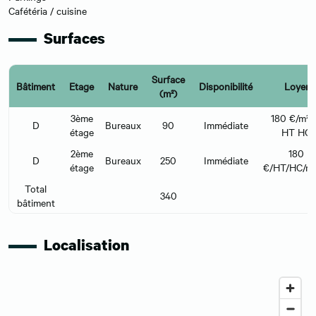
Cafétéria / cuisine
Surfaces
Surface
Bâtiment
Etage
Nature
Disponibilité
Loyer
(m²)
3ème
180 €/m²/
D
Bureaux
90
Immédiate
étage
HT HC
2ème
180
D
Bureaux
250
Immédiate
étage
€/HT/HC/m²
Total
340
bâtiment
Localisation