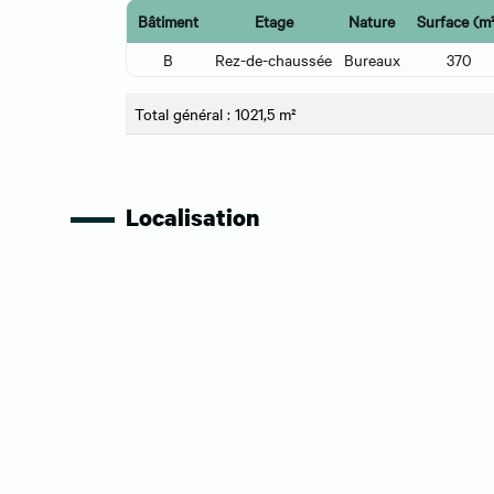
Bâtiment
Etage
Nature
Surface (m²
B
Rez-de-chaussée
Bureaux
370
Total général : 1021,5 m²
Localisation