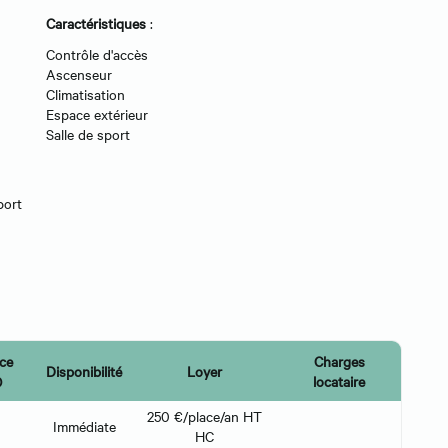
Caractéristiques
:
Contrôle d'accès
Ascenseur
Climatisation
Espace extérieur
Salle de sport
port
ce
Charges
Disponibilité
Loyer
)
locataire
250 €/place/an HT
Immédiate
HC