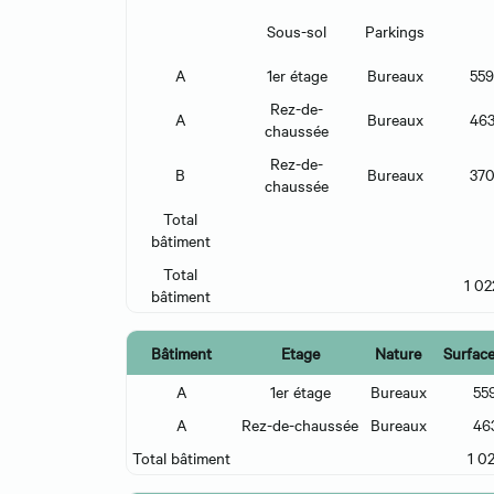
Sous-sol
Parkings
A
1er étage
Bureaux
559
Rez-de-
A
Bureaux
46
chaussée
Rez-de-
B
Bureaux
37
chaussée
Total
bâtiment
Total
1 02
bâtiment
Bâtiment
Etage
Nature
Surface
A
1er étage
Bureaux
55
A
Rez-de-chaussée
Bureaux
46
Total bâtiment
1 0