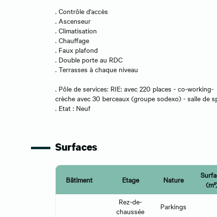
. Contrôle d'accès
. Ascenseur
. Climatisation
. Chauffage
. Faux plafond
. Double porte au RDC
. Terrasses à chaque niveau
. Pôle de services: RIE: avec 220 places - co-working-
crèche avec 30 berceaux (groupe sodexo) - salle de s
. Etat : Neuf
Surfaces
Surfa
Bâtiment
Etage
Nature
(m²
Rez-de-
Parkings
chaussée