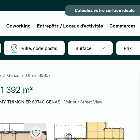
Calculez votre surface idéale
x
Coworking
Entrepôts / Locaux d'activités
Commerces
Surface
Prix
e
Genas
Offre 169657
-
1 392 m²
EMY THIMONIER 69740 GENAS
Voir sur Street View