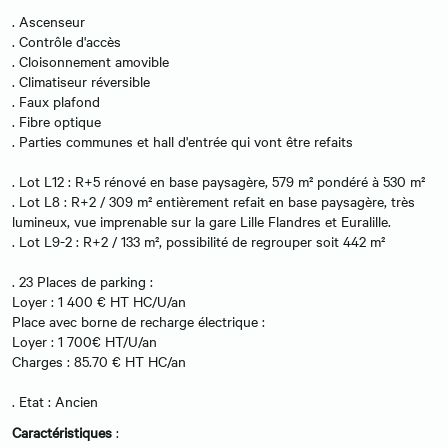
. Ascenseur
. Contrôle d'accès
. Cloisonnement amovible
. Climatiseur réversible
. Faux plafond
. Fibre optique
. Parties communes et hall d'entrée qui vont être refaits
. Lot L12 : R+5 rénové en base paysagère, 579 m² pondéré à 530 m²
. Lot L8 : R+2 / 309 m² entièrement refait en base paysagère, très
lumineux, vue imprenable sur la gare Lille Flandres et Euralille.
. Lot L9-2 : R+2 / 133 m², possibilité de regrouper soit 442 m²
. 23 Places de parking :
Loyer : 1 400 € HT HC/U/an
Place avec borne de recharge électrique :
Loyer : 1 700€ HT/U/an
Charges : 85.70 € HT HC/an
. Etat : Ancien
Caractéristiques
: