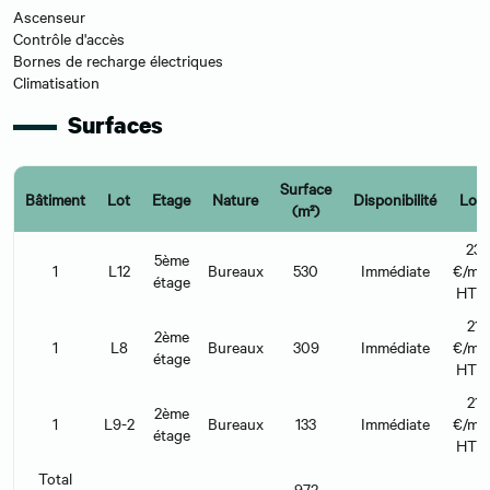
Ascenseur
Contrôle d'accès
Bornes de recharge électriques
Climatisation
Surfaces
Surface
Bâtiment
Lot
Etage
Nature
Disponibilité
Loye
(m²)
23
5ème
1
L12
Bureaux
530
Immédiate
€/m²/
étage
HT 
210
2ème
1
L8
Bureaux
309
Immédiate
€/m²/
étage
HT 
210
2ème
1
L9-2
Bureaux
133
Immédiate
€/m²/
étage
HT 
Total
972