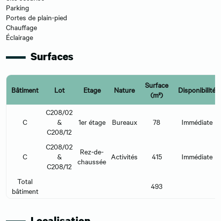
Parking
Portes de plain-pied
Chauffage
Éclairage
Surfaces
Surface
Bâtiment
Lot
Etage
Nature
Disponibilité
(m²)
C208/02
C
&
1er étage
Bureaux
78
Immédiate
C208/12
C208/02
Rez-de-
C
&
Activités
415
Immédiate
chaussée
C208/12
Total
493
bâtiment
Localisation