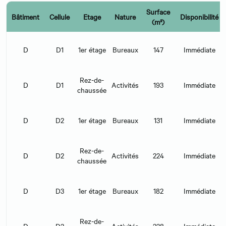
Surface
Bâtiment
Cellule
Etage
Nature
Disponibilité
(m²)
D
D1
1er étage
Bureaux
147
Immédiate
Rez-de-
D
D1
Activités
193
Immédiate
chaussée
D
D2
1er étage
Bureaux
131
Immédiate
Rez-de-
D
D2
Activités
224
Immédiate
chaussée
D
D3
1er étage
Bureaux
182
Immédiate
Rez-de-