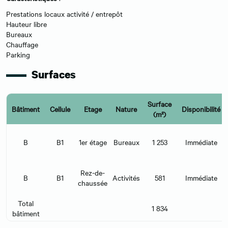
Prestations locaux activité / entrepôt
Hauteur libre
Bureaux
Chauffage
Parking
Surfaces
Surface
Bâtiment
Cellule
Etage
Nature
Disponibilité
(m²)
B
B1
1er étage
Bureaux
1 253
Immédiate
Rez-de-
B
B1
Activités
581
Immédiate
chaussée
Total
1 834
bâtiment