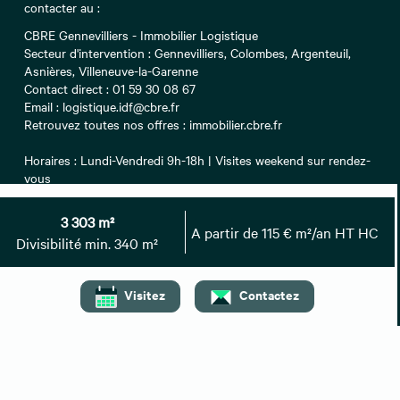
contacter au :
CBRE Gennevilliers - Immobilier Logistique
Secteur d'intervention : Gennevilliers, Colombes, Argenteuil,
Asnières, Villeneuve-la-Garenne
Contact direct :
01 59 30 08 67
Email : logistique.idf@cbre.fr
Retrouvez toutes nos offres : immobilier.cbre.fr
Horaires : Lundi-Vendredi 9h-18h | Visites weekend sur rendez-
vous
Certifications : MRICS, Membre FNAIM, Certification ISO 9001
3 303 m²
A partir de 115 € m²/an HT HC
Divisibilité min. 340 m²
A propos
Lexique de l'immobilier
Visitez
Contactez
Barèmes de nos honoraires
Mentions légales
Déclaration d’accessibilité
Cookies
Confidentialité
Contact
Préférences des cookies
© 2026 CBRE. Tous droits réservés
|
LinkedIn