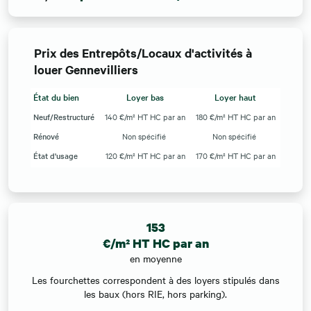
Prix des Entrepôts/Locaux d'activités à
louer Gennevilliers
État du bien
Loyer bas
Loyer haut
Neuf/Restructuré
140 €/m² HT HC par an
180 €/m² HT HC par an
Rénové
Non spécifié
Non spécifié
État d'usage
120 €/m² HT HC par an
170 €/m² HT HC par an
153
€/m² HT HC par an
en moyenne
Les fourchettes correspondent à des loyers stipulés dans
les baux (hors RIE, hors parking).