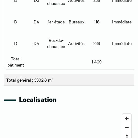
D
D3
Activités
238
Immédiate
chaussée
D
D4
1er étage
Bureaux
116
Immédiate
Rez-de-
D
D4
Activités
238
Immédiate
chaussée
Total
1 469
bâtiment
Total général : 3302,8 m²
Localisation