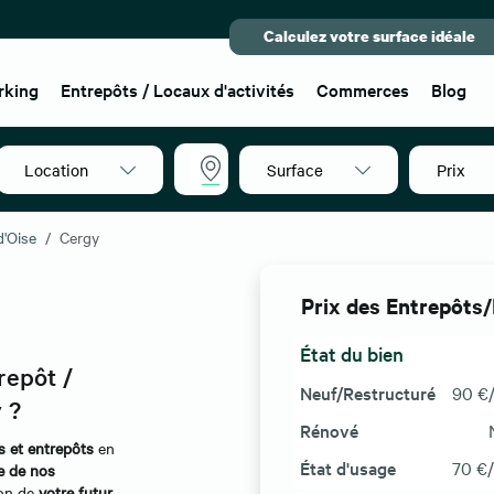
Calculez votre surface idéale
rking
Entrepôts / Locaux d'activités
Commerces
Blog
Location
Surface
Prix
95000
d'Oise
Cergy
Prix des Entrepôts/
État du bien
repôt /
Neuf/Restructuré
90 €
 ?
Rénové
és et entrepôts
en
État d'usage
70 €
e de nos
ion de
votre futur