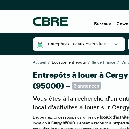
Bureaux
Cowo
Entrepôts / Locaux d'activités
Accueil
Location entrepôts
Ile-de-France
Val-
Entrepôts à louer à Cergy
(95000) –
3 annonces
Vous êtes à la recherche d'un ent
local d'activites à louer sur Cergy
Découvrez, ci-dessous, nos offres de
locaux d’activit
location
à Cergy 95000
. Pensez à recourir à l’
expertis
consultants
pour vous accompagner lors de la sélect