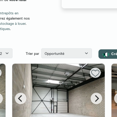
entrepôts en
vrez également nos
 stockage à louer
.
stiques
.
Cré
Trier par