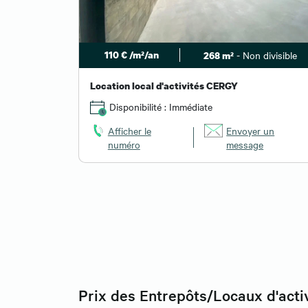
110 € /m²/an
- Non divisible
268 m²
Location local d'activités CERGY
Disponibilité : Immédiate
Afficher le
Envoyer un
numéro
message
Prix des Entrepôts/Locaux d'acti