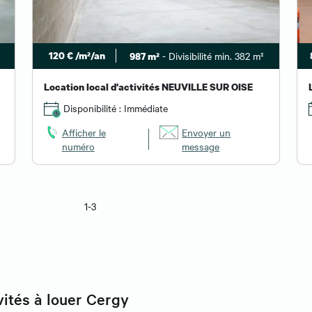
120 € /m²/an
- Divisibilité min. 382 m²
987 m²
Location local d'activités NEUVILLE SUR OISE
Disponibilité : Immédiate
Afficher le
Envoyer un
numéro
message
1-3
vités à louer Cergy