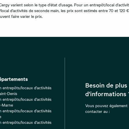
Cergy varient selon le type d'état d'usage. Pour un entrepôt/local d'activi
cal d'activités de seconde main, les prix sont estimés entre 70 et 120 €
ent faire varier le prix.
épartements
Besoin de plus
n entrepôts/locaux d'activités
d'informations 
aint-Denis
n entrepôts/locaux d'activités
t-Marne
Vous pouvez également
n entrepôts/locaux d'activités
contacter au :
e
n entrepôts/locaux d'activités
s