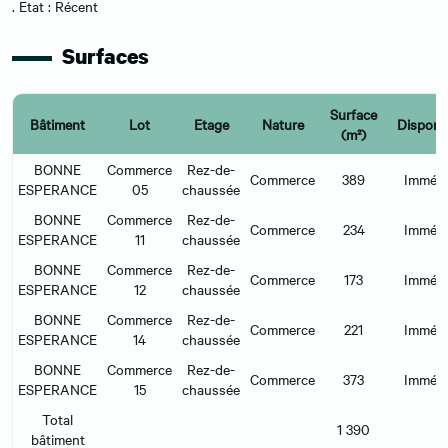
. Etat : Récent
Surfaces
Surface
Bâtiment
Lot
Etage
Nature
Disponib
(m²)
BONNE
Commerce
Rez-de-
Commerce
389
Immédi
ESPERANCE
05
chaussée
BONNE
Commerce
Rez-de-
Commerce
234
Immédi
ESPERANCE
11
chaussée
BONNE
Commerce
Rez-de-
Commerce
173
Immédi
ESPERANCE
12
chaussée
BONNE
Commerce
Rez-de-
Commerce
221
Immédi
ESPERANCE
14
chaussée
BONNE
Commerce
Rez-de-
Commerce
373
Immédi
ESPERANCE
15
chaussée
Total
1 390
bâtiment