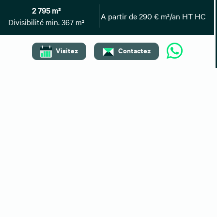
2 795 m²
Top villes
A partir de 290 € m²/an HT HC
Divisibilité min. 367 m²
Location bureaux Paris
Location bureaux Lyon
Location bureaux Nice
Visitez
Contactez
Location bureaux Toulouse
Location bureaux Montpellier
Recherches associées
Entrepôts/Locaux d'activités à louer Nanterre
Bureaux à vendre Nanterre
Bureaux à vendre La Défense
Entrepôts/Locaux d'activités à vendre Nanterre
A propos
Lexique de l'immobilier
Barèmes de nos honoraires
Mentions légales
Déclaration d’accessibilité
Cookies
Confidentialité
Contact
Préférences des cookies