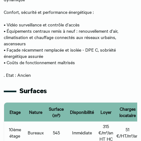
Confort, sécurité et performance énergétique :
• Vidéo surveillance et contrôle d’accès
• Équipements centraux remis à neuf : renouvellement d’air,
climatisation et chauffage connectés aux réseaux urbains,
ascenseurs
• Façade récemment remplacée et isolée - DPE C, sobriété
énergétique assurée
• Coûts de fonctionnement maîtrisés
. Etat : Ancien
Surfaces
Surface
Charges
Etage
Nature
Disponibilité
Loyer
(m²)
locataire
315
10ème
51
Bureaux
545
Immédiate
€/m²/an
étage
€/HT/m²/an
HT HC