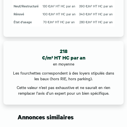
Neuf/Restructuré
130 €/m² HT HC par an
390 €/m² HT HC par an
Rénové
100 €/m² HT HC par an
340 €/m² HT HC par an
État d'usage
70 €/m² HT HC par an
280 €/m² HT HC par an
218
€/m² HT HC par an
en moyenne
Les fourchettes correspondent à des loyers stipulés dans
les baux (hors RIE, hors parking).
Cette valeur n’est pas exhaustive et ne saurait en rien
remplacer l’avis d’un expert pour un bien spécifique.
Annonces similaires