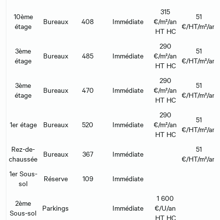
315
10ème
51
Bureaux
408
Immédiate
€/m²/an
étage
€/HT/m²/an
HT HC
290
3ème
51
Bureaux
485
Immédiate
€/m²/an
étage
€/HT/m²/an
HT HC
290
3ème
51
Bureaux
470
Immédiate
€/m²/an
étage
€/HT/m²/an
HT HC
290
51
1er étage
Bureaux
520
Immédiate
€/m²/an
€/HT/m²/an
HT HC
Rez-de-
51
Bureaux
367
Immédiate
chaussée
€/HT/m²/an
1er Sous-
Réserve
109
Immédiate
sol
1 600
2ème
Parkings
Immédiate
€/U/an
Sous-sol
HT HC