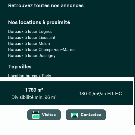
Retrouvez toutes nos annonces
Nos locations à proximité
Bureaux à louer Lognes
Bureaux à louer Lieusaint
Bureaux à louer Melun
Bureaux à louer Champs-sur-Marne
Bureaux à louer Jossigny
Top villes
Location bureaux Paris
Location bureaux Lyon
Location bureaux Nantes
1 789 m²
180 € /m²/an HT HC
Location bureaux Lille
Divisibilité min. 96 m²
Location bureaux Toulouse
Recherches associées
Visitez
Contactez
Bureaux à vendre Seine-et-Marne
Entrepôts/Locaux d'activités à louer Seine-et-Marne
Entrepôts/Locaux d'activités à vendre Seine-et-Marne