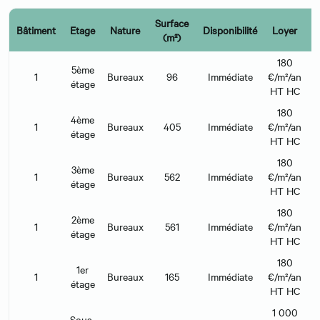
Surface
C
Bâtiment
Etage
Nature
Disponibilité
Loyer
(m²)
l
180
5ème
1
Bureaux
96
Immédiate
€/m²/an
€
étage
HT HC
180
4ème
1
Bureaux
405
Immédiate
€/m²/an
€
étage
HT HC
180
3ème
1
Bureaux
562
Immédiate
€/m²/an
€
étage
HT HC
180
2ème
1
Bureaux
561
Immédiate
€/m²/an
€
étage
HT HC
180
1er
1
Bureaux
165
Immédiate
€/m²/an
€
étage
HT HC
1 000
Sous-