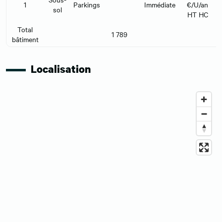
1
Parkings
Immédiate
€/U/an
sol
HT HC
Total
1 789
bâtiment
Localisation