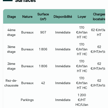
Surfaces
Surface
Charges
Etage
Nature
Disponibilité
Loyer
(m²)
locataire
170
4ème
62 €/m²/an
Bureaux
907
Immédiate
€/m²/an
étage
HT
HT HC
170
3ème
62
Bureaux
1 806
Immédiate
€/m²/an
étage
€/HT/m²/an
HT HC
170
2ème
62
Bureaux
1 806
Immédiate
€/m²/an
étage
€/HT/m²/an
HT HC
170
Rez-de-
62
Bureaux
42
Immédiate
€/m²/an
chaussée
€/HT/m²/an
HT HC
1 200
Parkings
Immédiate
€/HT
HC/U/an