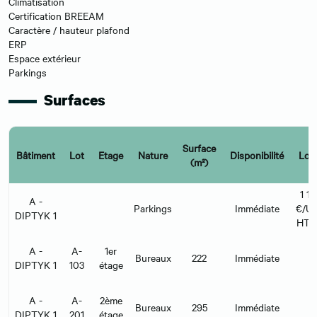
Climatisation
Certification BREEAM
Caractère / hauteur plafond
ERP
Espace extérieur
Parkings
Surfaces
Surface
Bâtiment
Lot
Etage
Nature
Disponibilité
Loy
(m²)
1 1
A -
Parkings
Immédiate
€/U/
DIPTYK 1
HT 
A -
A-
1er
Bureaux
222
Immédiate
DIPTYK 1
103
étage
A -
A-
2ème
Bureaux
295
Immédiate
DIPTYK 1
201
étage