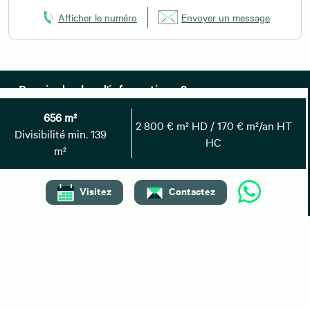
Afficher le numéro
Envoyer un message
Besoin de plus d'informations ?
656 m²
Contactez-nous
2 800 € m² HD / 170 € m²/an HT
Divisibilité min. 139
HC
m²
Vous pouvez également nous
01 59 30 08 67
contacter au :
Retrouvez toutes nos annonces
Visitez
Contactez
Nos locations à proximité
Bureaux à louer Vaulx-en-Velin
Bureaux à louer Bron
Bureaux à louer Meyzieu, Pusignan
Bureaux à louer Vénissieux
Bureaux à louer Rillieux-la-Pape