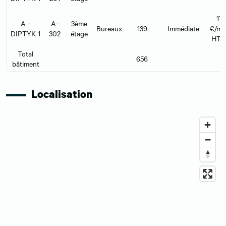
17
A -
A-
3ème
Bureaux
139
Immédiate
€/m²
DIPTYK 1
302
étage
HT 
Total
656
bâtiment
Localisation