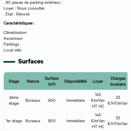
. 90 places de parking extérieur :
Loyer : Nous consulter
. Etat : Rénové
Caractéristiques
:
Climatisation
Ascenseur
Parkings
Local vélo
Surfaces
Surface
Charges
Etage
Nature
Disponibilité
Loyer
(m²)
locataire
145
2ème
23
Bureaux
900
Immédiate
€/m²/an
étage
€/HT/m²/an
HT HC
145
23
1er étage
Bureaux
900
Immédiate
€/m²/an
€/HT/m²/an
HT HC