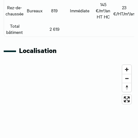
145
Rez-de-
23
Bureaux
819
Immédiate
€/m²/an
chaussée
€/HT/m²/an
HT HC
Total
2 619
bâtiment
Localisation