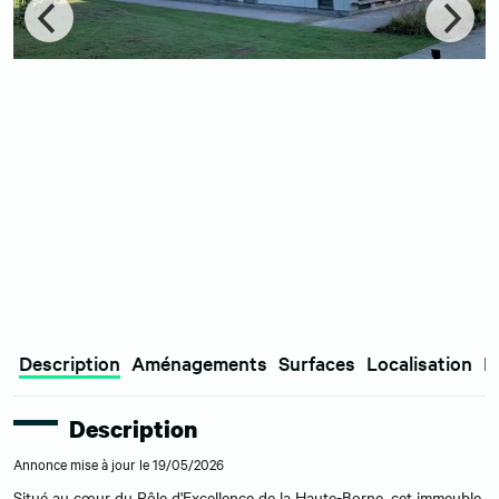
Description
Aménagements
Surfaces
Localisation
E
Description
Annonce mise à jour le 19/05/2026
Situé au cœur du Pôle d'Excellence de la Haute-Borne, cet immeuble