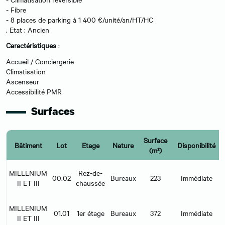
- Fibre
- 8 places de parking à 1 400 €/unité/an/HT/HC
. Etat : Ancien
Caractéristiques
:
Accueil / Conciergerie
Climatisation
Ascenseur
Accessibilité PMR
Surfaces
Surface
Bâtiment
Lot
Etage
Nature
Disponibilité
(m²)
MILLENIUM
Rez-de-
00.02
Bureaux
223
Immédiate
II ET III
chaussée
MILLENIUM
01.01
1er étage
Bureaux
372
Immédiate
II ET III