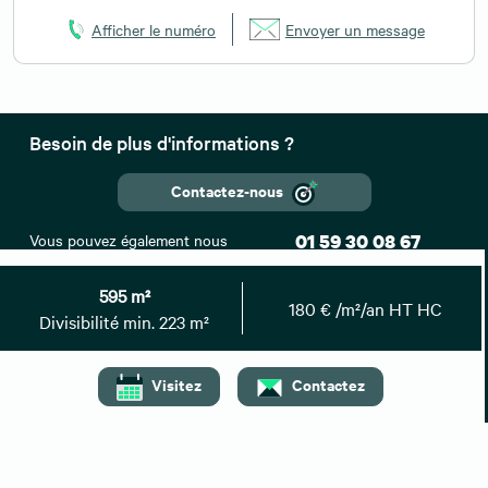
Afficher le numéro
Envoyer un message
Besoin de plus d'informations ?
Contactez-nous
Vous pouvez également nous
01 59 30 08 67
contacter au :
595 m²
Retrouvez toutes nos annonces
180 € /m²/an HT HC
Divisibilité min. 223 m²
Nos locations à proximité
Visitez
Contactez
Bureaux à louer Mérignac
Bureaux à louer Pessac
Bureaux à louer Bruges
Bureaux à louer Begles
Bureaux à louer Lormont