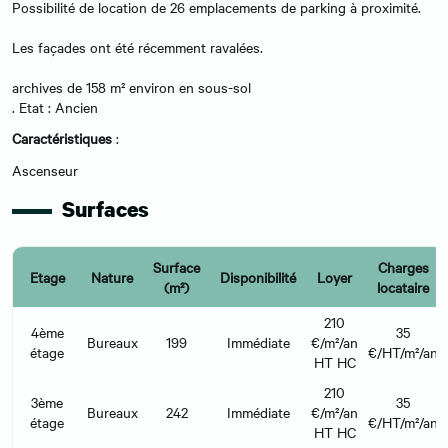
Possibilité de location de 26 emplacements de parking à proximité.
Les façades ont été récemment ravalées.
archives de 158 m² environ en sous-sol
. Etat : Ancien
Caractéristiques
:
Ascenseur
Surfaces
Surface
Charges
Etage
Nature
Disponibilité
Loyer
(m²)
locataire
210
4ème
35
Bureaux
199
Immédiate
€/m²/an
étage
€/HT/m²/an
HT HC
210
3ème
35
Bureaux
242
Immédiate
€/m²/an
étage
€/HT/m²/an
HT HC