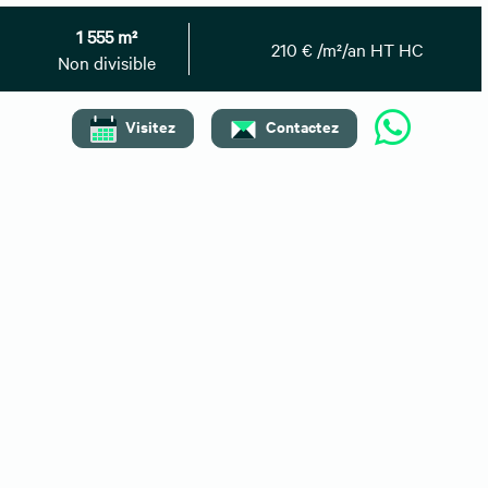
Location bureau MARSEILLE 6ème (13006)
1 555 m²
Disponibilité : Immédiate
210 € /m²/an HT HC
Non divisible
Afficher le numéro
Envoyer un message
Visitez
Contactez
Besoin de plus d'informations ?
Contactez-nous
Vous pouvez également nous
01 59 30 08 67
contacter au :
Retrouvez toutes nos annonces
Nos locations à proximité
Bureaux à louer Marseille
Bureaux à louer Aubagne