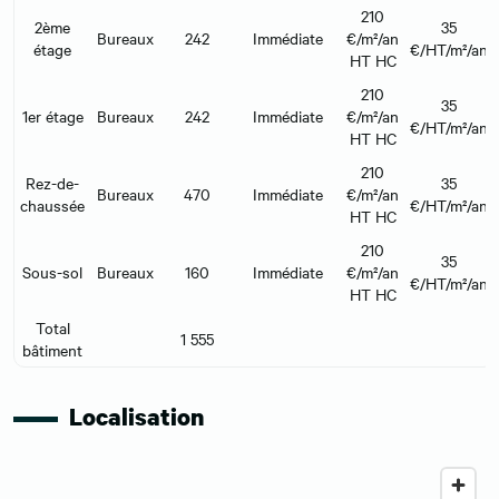
210
2ème
35
Bureaux
242
Immédiate
€/m²/an
étage
€/HT/m²/an
HT HC
210
35
1er étage
Bureaux
242
Immédiate
€/m²/an
€/HT/m²/an
HT HC
210
Rez-de-
35
Bureaux
470
Immédiate
€/m²/an
chaussée
€/HT/m²/an
HT HC
210
35
Sous-sol
Bureaux
160
Immédiate
€/m²/an
€/HT/m²/an
HT HC
Total
1 555
bâtiment
Localisation