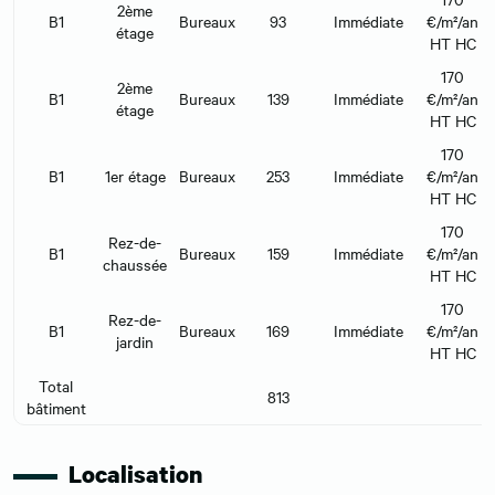
2ème
B1
Bureaux
93
Immédiate
€/m²/an
étage
HT HC
170
2ème
B1
Bureaux
139
Immédiate
€/m²/an
étage
HT HC
170
B1
1er étage
Bureaux
253
Immédiate
€/m²/an
HT HC
170
Rez-de-
B1
Bureaux
159
Immédiate
€/m²/an
chaussée
HT HC
170
Rez-de-
B1
Bureaux
169
Immédiate
€/m²/an
jardin
HT HC
Total
813
bâtiment
Localisation