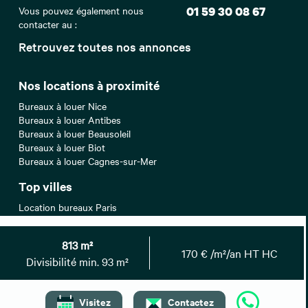
Vous pouvez également nous
01 59 30 08 67
contacter au :
Retrouvez toutes nos annonces
Nos locations à proximité
Bureaux à louer Nice
Bureaux à louer Antibes
Bureaux à louer Beausoleil
Bureaux à louer Biot
Bureaux à louer Cagnes-sur-Mer
Top villes
Location bureaux Paris
Location bureaux Lyon
Location bureaux Lille
813 m²
Location bureaux Aix-en-Provence
170 € /m²/an HT HC
Divisibilité min. 93 m²
Location bureaux Montpellier
Recherches associées
Visitez
Contactez