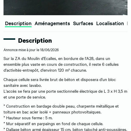
Description
Aménagements
Surfaces
Localisation
E
Description
Annonce mise à jour le 18/06/2026
Sur la ZA du Moulin d'Ecalles, en bordure de l'A28, dans un
ensemble plus vaste en cours de construction, il reste 6 cellules
d'activités-entrepôt, d'environ 120 m² chacune.
Chaque cellule sera livrée brut de béton et disposera d'un bloc
sanitaire avec lavabo.
L'accès se fera par une porte sectionnelle électrique de L 3 x H 3,5 m
et une porte de service.
* Construction en bardage double peau, charpente métallique et
toiture en bac acier isolé + panneaux photovoltaïques.
* Hauteur sous ferme : 5 m.
* Mur séparatif en parpaings en fond de chaque cellule.
* Dallage béton armé épaisseur 15 cm, béton taloché anti-poussières.