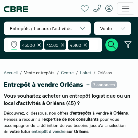
Entrepôts / Locaux d'activités
Vente
45000
45560
45160
45650
45140
45160
45140
45800
45400
Accueil
Vente entrepôts
Centre
Loiret
Orléans
45760
45100
45590
Entrepôt à vendre Orléans –
7 annonces
45140
45750
45400
Vous souhaitez acheter un entrepôt logistique ou un
45770
45430
45800
local d'activités à Orléans (45) ?
45760
45430
45400
Découvrez, ci-dessous, nos offres d'
entrepôts
à vendre
à Orléans
.
45380
45430
Pensez à recourir à l’
expertise de nos consultants
pour vous
accompagner de la définition de vos besoins jusqu’à la sélection
de
votre futur
entrepôt à vendre
sur Orléans.