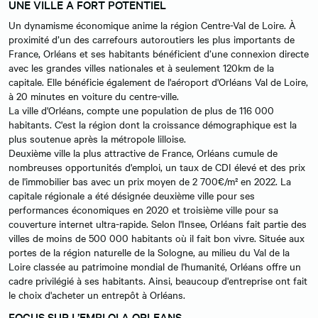
UNE VILLE A FORT POTENTIEL
Un dynamisme économique anime la région Centre-Val de Loire. À
proximité d’un des carrefours autoroutiers les plus importants de
France, Orléans et ses habitants bénéficient d’une connexion directe
avec les grandes villes nationales et à seulement 120km de la
capitale. Elle bénéficie également de l'aéroport d'Orléans Val de Loire,
à 20 minutes en voiture du centre-ville.
La ville d'Orléans, compte une population de plus de 116 000
habitants. C'est la région dont la croissance démographique est la
plus soutenue après la métropole lilloise.
Deuxième ville la plus attractive de France, Orléans cumule de
nombreuses opportunités d'emploi, un taux de CDI élevé et des prix
de l'immobilier bas avec un prix moyen de 2 700€/m² en 2022. La
capitale régionale a été désignée deuxième ville pour ses
performances économiques en 2020 et troisième ville pour sa
couverture internet ultra-rapide. Selon l'Insee, Orléans fait partie des
villes de moins de 500 000 habitants où il fait bon vivre. Située aux
portes de la région naturelle de la Sologne, au milieu du Val de la
Loire classée au patrimoine mondial de l'humanité, Orléans offre un
cadre privilégié à ses habitants. Ainsi, beaucoup d'entreprise ont fait
le choix d'acheter un entrepôt à Orléans.
FOCUS SUR L’EMPLOI A ORLEANS