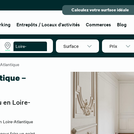
Calculez votre surface idéale
rking
Entrepôts / Locaux d'activités
Commerces
Blog
Surface
Prix
Loire-
Atlantique
-Atlantique
tique –
 en Loire-
 Loire-Atlantique
pour faire un point