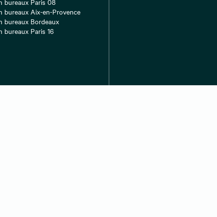
n bureaux Paris 08
n bureaux Aix-en-Provence
n bureaux Bordeaux
n bureaux Paris 16
n bureaux Strasbourg
n bureaux Nice
n bureaux Marseille
n bureaux Nantes
n bureaux Montpellier
Barèmes de nos honoraires
Mentions légales
Déclaration d’ac
Contact
Préférences des cookies
© 2026 CBRE. Tous droits réservés
|
LinkedIn