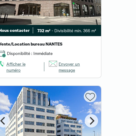
Nous contacter
- Divisibilité min. 366 m²
732 m²
Vente/Location bureau NANTES
Disponibilité : Immédiate
Afficher le
Envoyer un
numéro
message