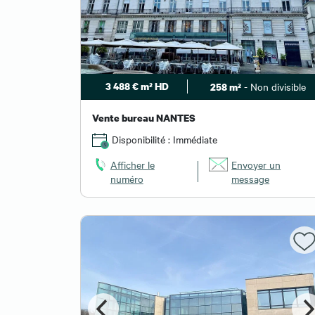
3 488 € m² HD
- Non divisible
258 m²
Vente bureau NANTES
Disponibilité : Immédiate
Afficher le
Envoyer un
numéro
message