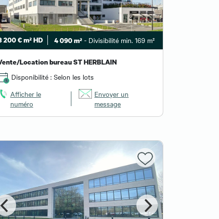
3 200 € m² HD
- Divisibilité min. 169 m²
4 090 m²
Vente/Location bureau ST HERBLAIN
Disponibilité : Selon les lots
Afficher le
Envoyer un
numéro
message