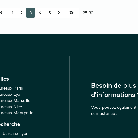
1
2
3
4
5
25-36
lles
Besoin de plus
ureaux Paris
d'informations 
ureaux Lyon
ureaux Marseille
ureaux Nice
Vous pouvez également
ureaux Montpellier
contacter au :
echerche
n bureaux Lyon