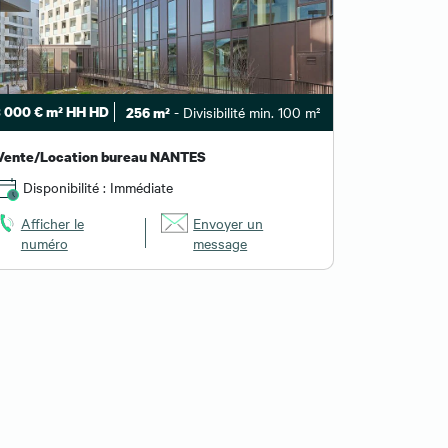
 000 € m² HH HD
- Divisibilité min. 100 m²
256 m²
Vente/Location bureau NANTES
Disponibilité : Immédiate
Afficher le
Envoyer un
numéro
message