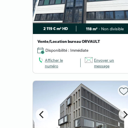
2 119 € m² HD
- Non divisible
118 m²
Vente/Location bureau ORVAULT
Disponibilité : Immédiate
Afficher le
Envoyer un
numéro
message