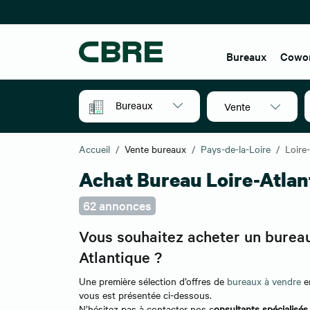
Bureaux
Cowo
Bureaux
Vente
Accueil
Vente bureaux
Pays-de-la-Loire
Loire
Achat Bureau Loire-Atlan
62 annonces
Vous souhaitez acheter un bureau
Atlantique ?
Une première sélection d’offres de
bureaux à vendre
en
vous est présentée ci-dessous.
N’hésitez pas à contacter nos c
onsultants spécialisés