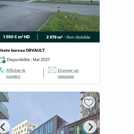
1 550 € m² HD
- Non divisible
2 979 m²
Vente bureau ORVAULT
Disponibilité : Mai 2027
Afficher le
Envoyer un
numéro
message