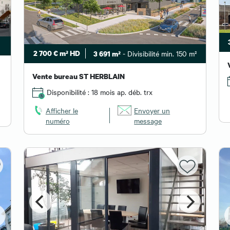
2 700 € m² HD
- Divisibilité min. 150 m²
3 691 m²
Vente bureau ST HERBLAIN
Disponibilité : 18 mois ap. déb. trx
Afficher le
Envoyer un
numéro
message