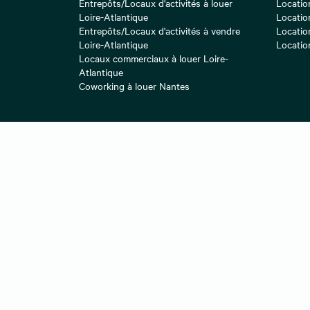
Entrepôts/Locaux d'activités à louer
Locatio
Loire-Atlantique
Locatio
Entrepôts/Locaux d'activités à vendre
Locatio
Loire-Atlantique
Locatio
Locaux commerciaux à louer Loire-
Atlantique
Coworking à louer Nantes
Location bureaux Paris 17
Locatio
Location bureaux Toulouse
Locatio
Location bureaux Paris 12
Locatio
Location bureaux Paris
Locatio
Location bureaux Lille
Locatio
A propos
Lexique de l'immobilier