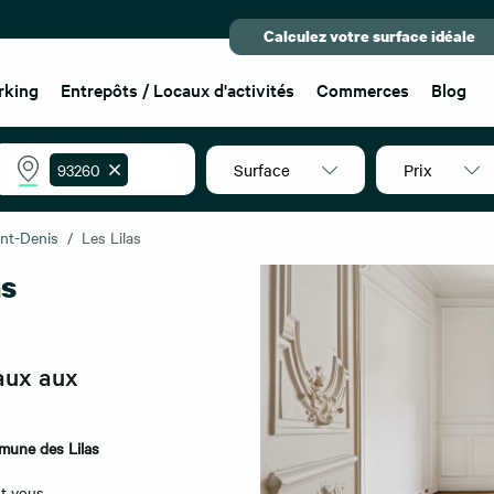
Calculez votre surface idéale
rking
Entrepôts / Locaux d'activités
Commerces
Blog
Surface
Prix
93260
int-Denis
Les Lilas
as
aux aux
mmune des Lilas
nt vous