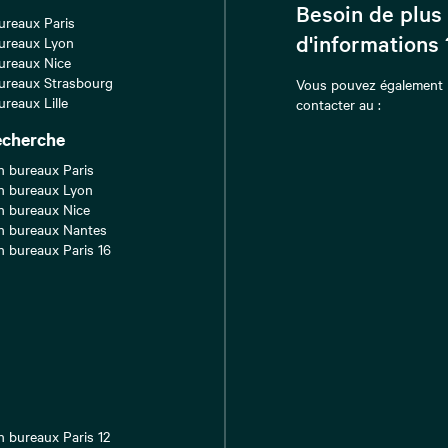
Besoin de plus
ureaux Paris
d'informations 
ureaux Lyon
ureaux Nice
ureaux Strasbourg
Vous pouvez également
ureaux Lille
contacter au :
echerche
n bureaux Paris
n bureaux Lyon
n bureaux Nice
n bureaux Nantes
n bureaux Paris 16
n bureaux Paris 12