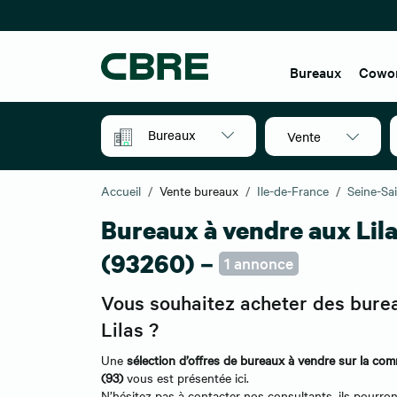
Bureaux
Cowo
Bureaux
Vente
Accueil
Vente bureaux
Ile-de-France
Seine-Sa
Bureaux à vendre aux Lil
(93260) –
1 annonce
Vous souhaitez acheter des bure
Lilas ?
Une
sélection d’offres de bureaux à vendre sur la co
(93)
vous est présentée ici.
N’hésitez pas à contacter nos consultants, ils pourro