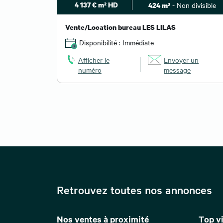
4 137 € m² HD
- Non divisible
424 m²
Vente/Location bureau LES LILAS
Disponibilité : Immédiate
Afficher le
Envoyer un
numéro
message
Retrouvez toutes nos annonces
Nos ventes à proximité
Top vi