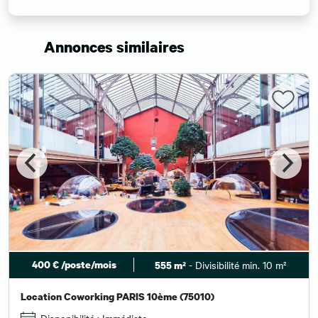
Annonces similaires
400 € /poste/mois
- Divisibilité min. 10 m²
555 m²
Location Coworking PARIS 10ème (75010)