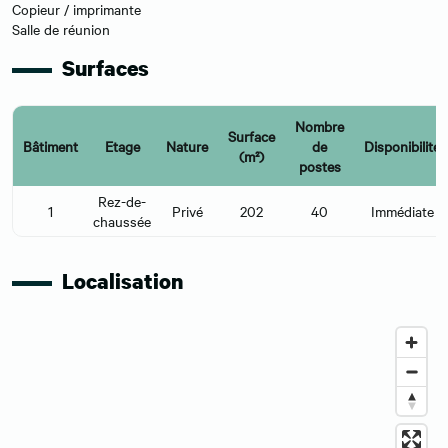
Copieur / imprimante
Salle de réunion
Surfaces
Nombre
Surface
Bâtiment
Etage
Nature
de
Disponibilité
(m²)
postes
Rez-de-
1
Privé
202
40
Immédiate
chaussée
Localisation