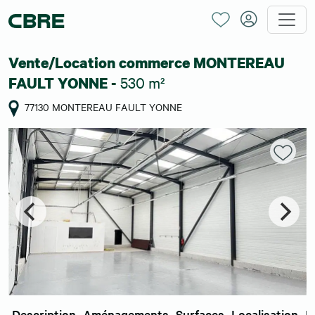
Vente/Location commerce MONTEREAU
530 m²
FAULT YONNE -
77130 MONTEREAU FAULT YONNE
Description
Aménagements
Surfaces
Localisation
E