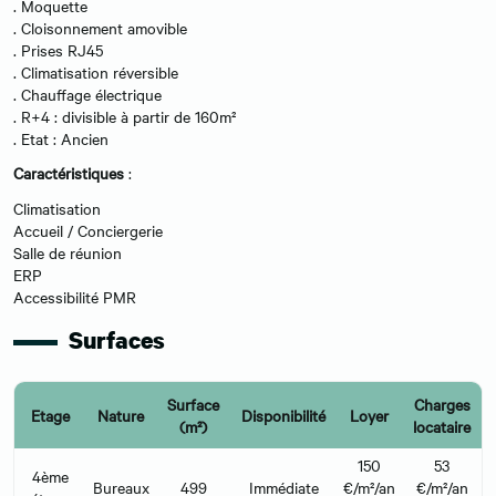
. Moquette
. Cloisonnement amovible
. Prises RJ45
. Climatisation réversible
. Chauffage électrique
. R+4 : divisible à partir de 160m²
. Etat : Ancien
Caractéristiques
:
Climatisation
Accueil / Conciergerie
Salle de réunion
ERP
Accessibilité PMR
Surfaces
Surface
Charges
Etage
Nature
Disponibilité
Loyer
(m²)
locataire
150
53
4ème
Bureaux
499
Immédiate
€/m²/an
€/m²/an