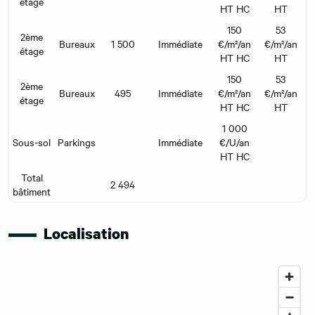
étage
HT HC
HT
150
53
2ème
Bureaux
1 500
Immédiate
€/m²/an
€/m²/an
étage
HT HC
HT
150
53
2ème
Bureaux
495
Immédiate
€/m²/an
€/m²/an
étage
HT HC
HT
1 000
Sous-sol
Parkings
Immédiate
€/U/an
HT HC
Total
2 494
bâtiment
Localisation