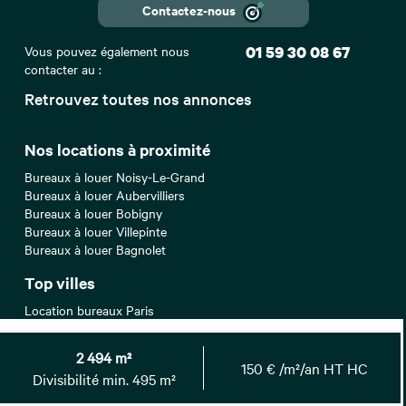
Contactez-nous
Vous pouvez également nous
01 59 30 08 67
contacter au :
Retrouvez toutes nos annonces
Nos locations à proximité
Bureaux à louer Noisy-Le-Grand
Bureaux à louer Aubervilliers
Bureaux à louer Bobigny
Bureaux à louer Villepinte
Bureaux à louer Bagnolet
Top villes
Location bureaux Paris
Location bureaux Lyon
Location bureaux Montpellier
2 494 m²
Location bureaux Marseille
150 € /m²/an HT HC
Divisibilité min. 495 m²
Location bureaux Nantes