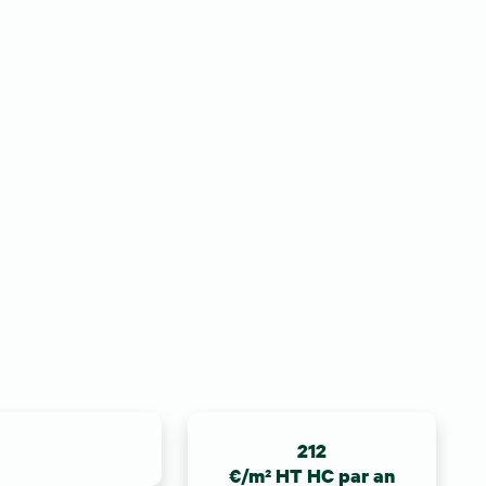
212
€/m² HT HC par an