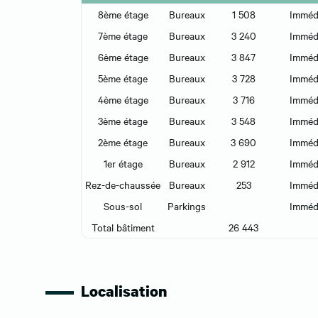
8ème étage
Bureaux
1 508
Imméd
7ème étage
Bureaux
3 240
Imméd
6ème étage
Bureaux
3 847
Imméd
5ème étage
Bureaux
3 728
Imméd
4ème étage
Bureaux
3 716
Imméd
3ème étage
Bureaux
3 548
Imméd
2ème étage
Bureaux
3 690
Imméd
1er étage
Bureaux
2 912
Imméd
Rez-de-chaussée
Bureaux
253
Imméd
Sous-sol
Parkings
Imméd
Total bâtiment
26 443
Localisation