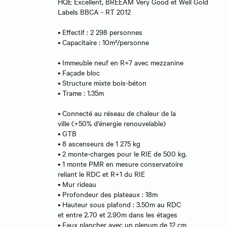
HQE Excellent, BREEAM Very Good et Well Gold
Labels BBCA - RT 2012
• Effectif : 2 298 personnes
• Capacitaire : 10m²/personne
• Immeuble neuf en R+7 avec mezzanine
• Façade bloc
• Structure mixte bois-béton
• Trame : 1.35m
• Connecté au réseau de chaleur de la
ville (+50% d'énergie renouvelable)
• GTB
• 8 ascenseurs de 1 275 kg
• 2 monte-charges pour le RIE de 500 kg.
• 1 monte PMR en mesure conservatoire
reliant le RDC et R+1 du RIE
• Mur rideau
• Profondeur des plateaux : 18m
• Hauteur sous plafond : 3.50m au RDC
et entre 2.70 et 2.90m dans les étages
• Faux plancher avec un plenum de 12 cm