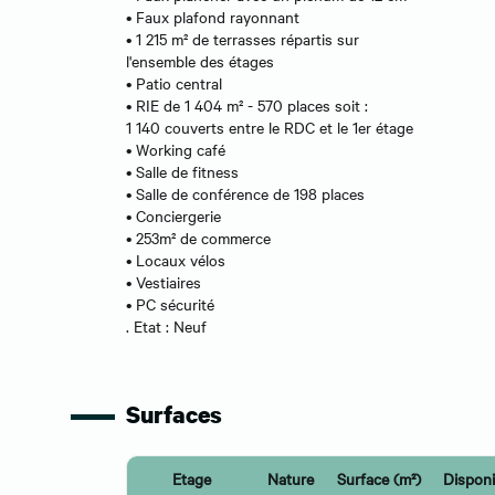
• Faux plafond rayonnant
• 1 215 m² de terrasses répartis sur
l'ensemble des étages
• Patio central
• RIE de 1 404 m² - 570 places soit :
1 140 couverts entre le RDC et le 1er étage
• Working café
• Salle de fitness
• Salle de conférence de 198 places
• Conciergerie
• 253m² de commerce
• Locaux vélos
• Vestiaires
• PC sécurité
. Etat : Neuf
Surfaces
Etage
Nature
Surface (m²)
Disponib