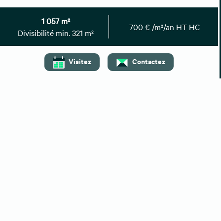
contacter au :
Retrouvez toutes nos annonces
1 057 m²
700 € /m²/an HT HC
Divisibilité min. 321 m²
Nos locations à proximité
Visitez
Contactez
Bureaux à louer La Défense
Bureaux à louer Levallois-Perret
Bureaux à louer Paris 17
Bureaux à louer Paris 16
Bureaux à louer Puteaux
Top villes
Location bureaux Paris
Location bureaux Lyon
Location bureaux Bordeaux
Location bureaux Aix-en-Provence
Location bureaux Strasbourg
Recherches associées
Bureaux à vendre Hauts-de-Seine
Entrepôts/Locaux d'activités à louer Hauts-de-Seine