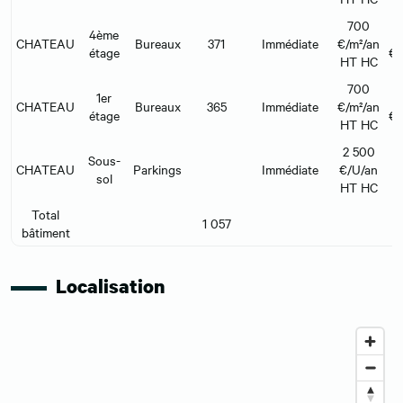
700
4ème
CHATEAU
Bureaux
371
Immédiate
€/m²/an
étage
€/
HT HC
700
1er
CHATEAU
Bureaux
365
Immédiate
€/m²/an
étage
€/
HT HC
2 500
Sous-
CHATEAU
Parkings
Immédiate
€/U/an
sol
HT HC
Total
1 057
bâtiment
Localisation