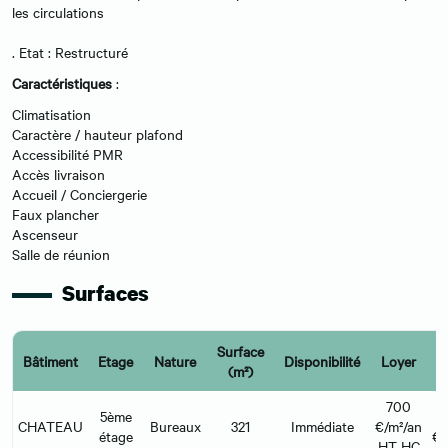
les circulations
. Etat : Restructuré
Caractéristiques
:
Climatisation
Caractère / hauteur plafond
Accessibilité PMR
Accès livraison
Accueil / Conciergerie
Faux plancher
Ascenseur
Salle de réunion
Surfaces
Surface
Bâtiment
Etage
Nature
Disponibilité
Loyer
(m²)
l
700
5ème
CHATEAU
Bureaux
321
Immédiate
€/m²/an
étage
€/
HT HC