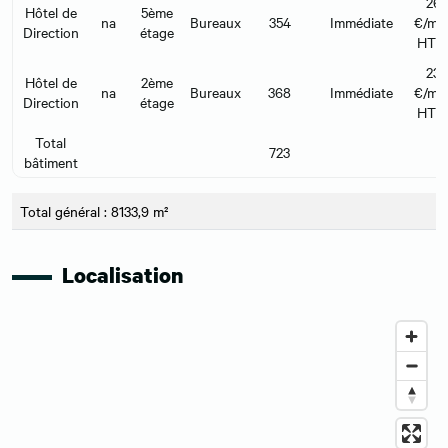
26
Hôtel de
5ème
na
Bureaux
354
Immédiate
€/m²/
Direction
étage
HT 
23
Hôtel de
2ème
na
Bureaux
368
Immédiate
€/m²/
Direction
étage
HT 
Total
723
bâtiment
Total général : 8133,9 m²
Localisation