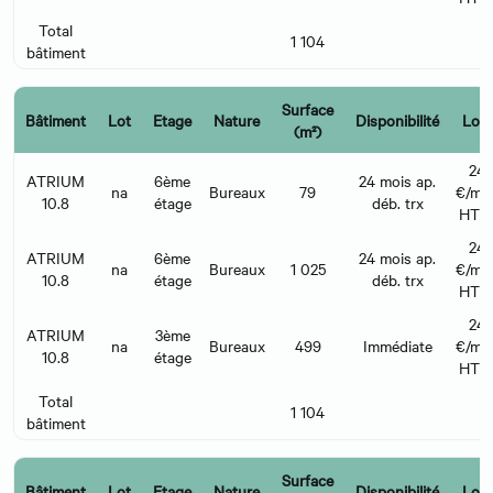
Total
1 104
bâtiment
Surface
Bâtiment
Lot
Etage
Nature
Disponibilité
Loye
(m²)
24
ATRIUM
6ème
24 mois ap.
na
Bureaux
79
€/m²/
10.8
étage
déb. trx
HT 
24
ATRIUM
6ème
24 mois ap.
na
Bureaux
1 025
€/m²/
10.8
étage
déb. trx
HT 
24
ATRIUM
3ème
na
Bureaux
499
Immédiate
€/m²/
10.8
étage
HT 
Total
1 104
bâtiment
Surface
Bâtiment
Lot
Etage
Nature
Disponibilité
Loye