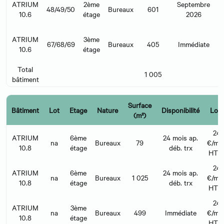
ATRIUM
2ème
Septembre
48/49/50
Bureaux
601
€
10.6
étage
2026
ATRIUM
3ème
67/68/69
Bureaux
405
Immédiate
€
10.6
étage
Total
1 005
bâtiment
Surface
Bâtiment
Lot
Etage
Nature
Disponibilité
Loye
(m²)
24
ATRIUM
6ème
24 mois ap.
na
Bureaux
79
€/m²/
10.8
étage
déb. trx
HT 
24
ATRIUM
6ème
24 mois ap.
na
Bureaux
1 025
€/m²/
10.8
étage
déb. trx
HT 
24
ATRIUM
3ème
na
Bureaux
499
Immédiate
€/m²/
10.8
étage
HT 