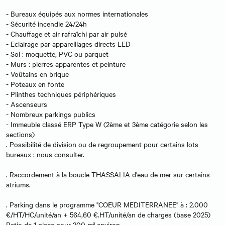
- Bureaux équipés aux normes internationales
- Sécurité incendie 24/24h
- Chauffage et air rafraîchi par air pulsé
- Eclairage par appareillages directs LED
- Sol : moquette, PVC ou parquet
- Murs : pierres apparentes et peinture
- Voûtains en brique
- Poteaux en fonte
- Plinthes techniques périphériques
- Ascenseurs
- Nombreux parkings publics
- Immeuble classé ERP Type W (2ème et 3ème catégorie selon les
sections)
. Possibilité de division ou de regroupement pour certains lots
bureaux : nous consulter.
. Raccordement à la boucle THASSALIA d'eau de mer sur certains
atriums.
. Parking dans le programme "COEUR MEDITERRANEE" à : 2.000
€/HT/HC/unité/an + 564,60 €.HT/unité/an de charges (base 2025)
Ratio de 1 place pour 200 m² environ