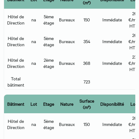
(m²)
26
Hôtel de
5ème
na
Bureaux
150
Immédiate
€/m²/
Direction
étage
HT 
26
Hôtel de
5ème
na
Bureaux
354
Immédiate
€/m²/
Direction
étage
HT 
23
Hôtel de
2ème
na
Bureaux
368
Immédiate
€/m²/
Direction
étage
HT 
Total
723
bâtiment
Surface
Bâtiment
Lot
Etage
Nature
Disponibilité
Loye
(m²)
26
Hôtel de
5ème
na
Bureaux
150
Immédiate
€/m²/
Direction
étage
HT 