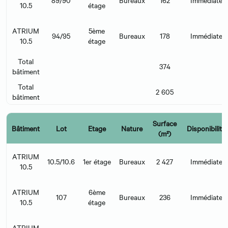
10.5
étage
ATRIUM
5ème
94/95
Bureaux
178
Immédiate
10.5
étage
Total
374
bâtiment
Total
2 605
bâtiment
Surface
Bâtiment
Lot
Etage
Nature
Disponibilité
(m²)
ATRIUM
10.5/10.6
1er étage
Bureaux
2 427
Immédiate
10.5
ATRIUM
6ème
107
Bureaux
236
Immédiate
10.5
étage
ATRIUM