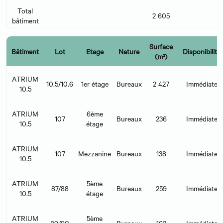
Total
2 605
bâtiment
Surface
Bâtiment
Lot
Etage
Nature
Disponibilité
(m²)
ATRIUM
10.5/10.6
1er étage
Bureaux
2 427
Immédiate
10.5
ATRIUM
6ème
107
Bureaux
236
Immédiate
10.5
étage
ATRIUM
107
Mezzanine
Bureaux
138
Immédiate
10.5
ATRIUM
5ème
87/88
Bureaux
259
Immédiate
10.5
étage
ATRIUM
5ème
89/90
Bureaux
162
Immédiate