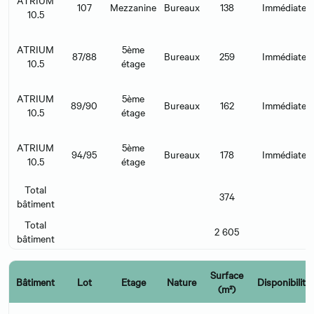
107
Mezzanine
Bureaux
138
Immédiate
10.5
ATRIUM
5ème
87/88
Bureaux
259
Immédiate
10.5
étage
ATRIUM
5ème
89/90
Bureaux
162
Immédiate
10.5
étage
ATRIUM
5ème
94/95
Bureaux
178
Immédiate
10.5
étage
Total
374
bâtiment
Total
2 605
bâtiment
Surface
Bâtiment
Lot
Etage
Nature
Disponibilité
(m²)