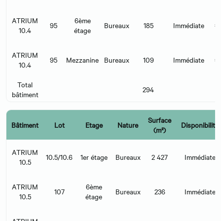
H
ATRIUM
6ème
95
Bureaux
185
Immédiate
€
10.4
étage
H
ATRIUM
95
Mezzanine
Bureaux
109
Immédiate
€
10.4
H
Total
294
bâtiment
Surface
Bâtiment
Lot
Etage
Nature
Disponibilité
(m²)
ATRIUM
10.5/10.6
1er étage
Bureaux
2 427
Immédiate
10.5
ATRIUM
6ème
107
Bureaux
236
Immédiate
10.5
étage
ATRIUM