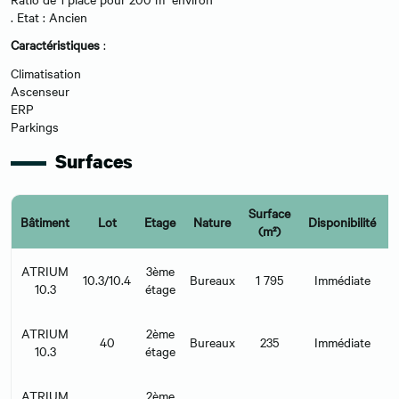
. Etat : Ancien
Caractéristiques
:
Climatisation
Ascenseur
ERP
Parkings
Surfaces
Surface
Bâtiment
Lot
Etage
Nature
Disponibilité
(m²)
ATRIUM
3ème
10.3/10.4
Bureaux
1 795
Immédiate
€
10.3
étage
H
ATRIUM
2ème
40
Bureaux
235
Immédiate
€
10.3
étage
H
ATRIUM
2ème